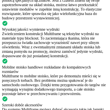
pomocą specjalnych łączników. Jeśli z czasem zmieni się twoje
zapotrzebowanie na układ stoiska, możesz łatwo przekształcić
ustawienie modułów w zupełnie inną konstrukcję. To elastyczne
rozwiązanie, które sprawdza się jako wielofunkcyjna baza do
budowy przestrzeni wystawienniczej.
Wysokiej jakości wymienne wydruki
Zwieńczeniem konstrukcji Multiframe są tekstylne wydruki na
materiale typu blockout. To zaciemniająca tkanina, która nie
przepuszcza światła zachowuje wyrazistość nawet przy silnym
oświetleniu. Wraz z ewentualnymi zmianami układu stoiska lub
zmianą pomysłu na promocję, możesz zamówić jedynie wydruki,
dopasowane do już posiadanej konstrukcji.
Mobilne stoisko handlowe rozkładane do kompaktowych
rozmiarów
Multiframe to mobilne stoisko, które po demontażu mieści się w
poręcznych torbach. Bez problemu można spakować je do
samochodu osobowego. Dzięki temu przygotowania do targów nie
wymagają wynajmu dodatkowego transportu, a całe stoisko
pozostaje łatwe w przechowywaniu i przewożeniu.
Szeroki dobór akcesoriów
Do systemu Multiframe możesz dobrać akcesoria takie jak lampki,