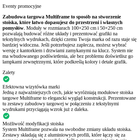
Eventy promocyjne
Zabudowa targowa Multiframe to sposób na stworzenie
stoiska, które łatwo dopasujesz do przestrzeni i własnych
pomysłów
. Moduły w rozmiarach 100×250 cm i 50×250 cm
pozwalają budować różne układy i prezentować grafiki na
tekstylnych wydrukach, dzięki czemu Twoja marka od razu staje się
bardziej widoczna. Jeśli potrzebujesz zaplecza, możesz wybrać
wersję z kantorkiem i drzwiami zamykanymi na klucz. System nie
ma wbudowanego podświetlenia, ale bez problemu doświetlisz go
lampkami zewnętrznymi, które podkreślą kolory i detale grafik.
Zalety
Efektowna wizytówka marki
Jedną z najważniejszych cech, jakie wyróżniają modułowe stoiska
targowe Multiframe to elegancki wygląd konstrukcji. Prezentowane
tu zestawy zabudowy targowej w połączeniu z tekstylnymi
wydrukami przyciągają wzrok już z daleka.
Możliwość modyfikacji stoiska
System Multiframe pozwala na swobodne zmiany układu stoiska.
Zestawy składają się z aluminiowych profili, które łączy się za