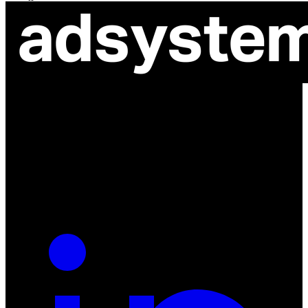
ul. Atramentowa 11
55-040 Bielany Wrocławskie
NIP: 8942678597
REGON: 932660597