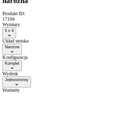
narożna
Produkt ID:
17104
Wymiary
5 x 4
Układ stoiska
Narożne
Konfiguracja
Komplet
Wydruk
Jednostronny
Warianty