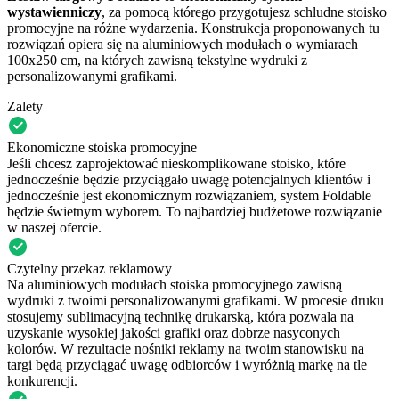
wystawienniczy
, za pomocą którego przygotujesz
schludne stoisko
promocyjne
na różne wydarzenia. Konstrukcja proponowanych tu
rozwiązań opiera się na
aluminiowych modułach o wymiarach
100x250 cm
, na których zawisną tekstylne wydruki z
personalizowanymi grafikami.
Zalety
Ekonomiczne stoiska promocyjne
Jeśli chcesz zaprojektować nieskomplikowane stoisko, które
jednocześnie będzie przyciągało uwagę potencjalnych klientów i
jednocześnie jest ekonomicznym rozwiązaniem, system Foldable
będzie świetnym wyborem. To najbardziej budżetowe rozwiązanie
w naszej ofercie.
Czytelny przekaz reklamowy
Na aluminiowych modułach stoiska promocyjnego zawisną
wydruki z twoimi personalizowanymi grafikami. W procesie druku
stosujemy sublimacyjną technikę drukarską, która pozwala na
uzyskanie wysokiej jakości grafiki oraz dobrze nasyconych
kolorów. W rezultacie nośniki reklamy na twoim stanowisku na
targi będą przyciągać uwagę odbiorców i wyróżnią markę na tle
konkurencji.