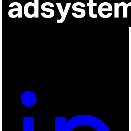
ul. Atramentowa 11
55-040 Bielany Wrocławskie
NIP: 8942678597
REGON: 932660597