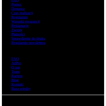
FAQ
Pomoc
Dostawa
Czas realizacji
Regulamin
Warunki gwarancji
Reklamacje
Zwroty
Płatności
Sprawdzenie do druku
Regulamin newslettera
O adsystem
FAQ
AdPro
O nas
Team
Kariera
Blog
Kontakt
Baza wiedzy
© Adsystem 2026. Wszelkie prawa zastrzeżone.