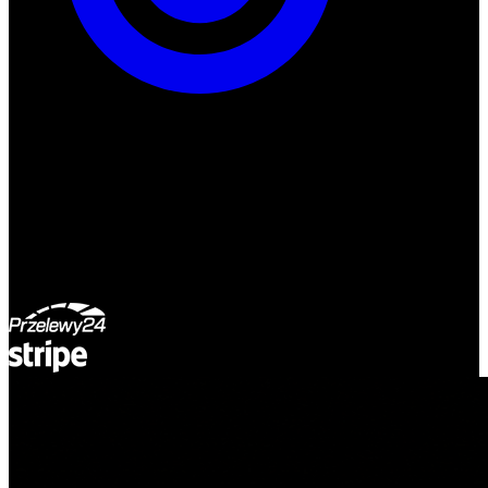
ul. Atramentowa 11
55-040 Bielany Wrocławskie
NIP: 8942678597
REGON: 932660597