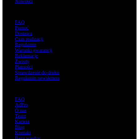
Nowości
Wsparcie
FAQ
Pomoc
Dostawa
Czas realizacji
Regulamin
Warunki gwarancji
Reklamacje
Zwroty
Płatności
Sprawdzenie do druku
Regulamin newslettera
O adsystem
FAQ
AdPro
O nas
Team
Kariera
Blog
Kontakt
Baza wiedzy