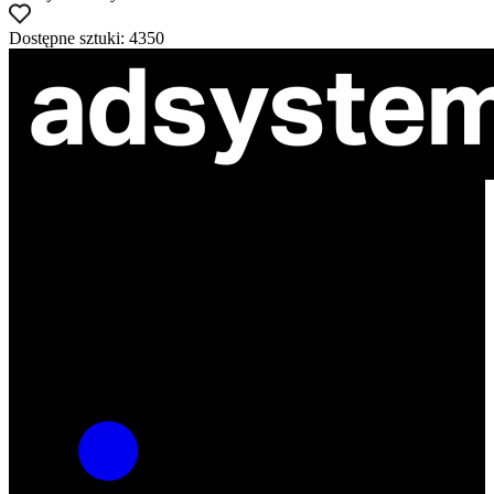
Dostępne sztuki: 4350
ul. Atramentowa 11
55-040 Bielany Wrocławskie
NIP: 8942678597
REGON: 932660597