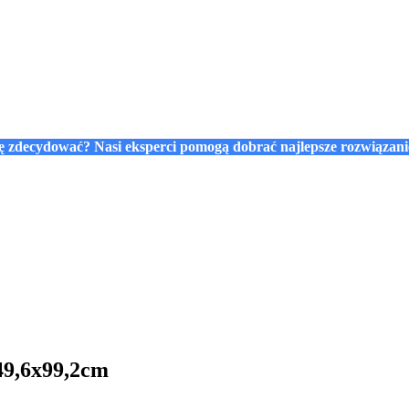
się zdecydować? Nasi eksperci pomogą dobrać najlepsze rozwiązan
49,6x99,2cm