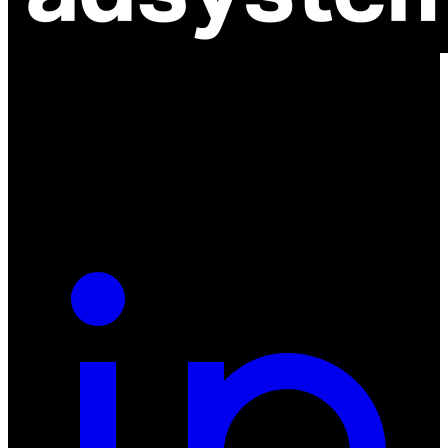
ul. Atramentowa 11
55-040 Bielany Wrocławskie
NIP: 8942678597
REGON: 932660597