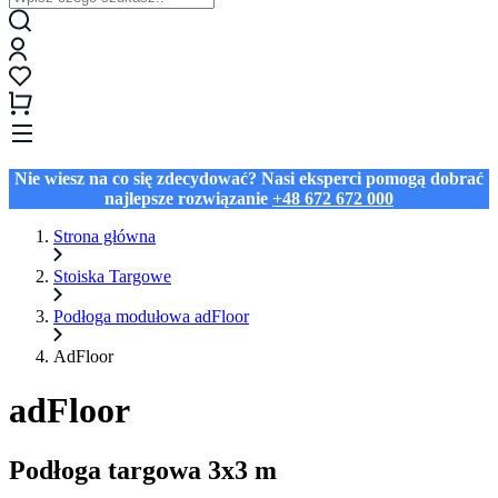
Nie wiesz na co się zdecydować? Nasi eksperci pomogą dobrać
najlepsze rozwiązanie
+48 672 672 000
Strona główna
Stoiska Targowe
Podłoga modułowa adFloor
AdFloor
adFloor
Podłoga targowa 3x3 m