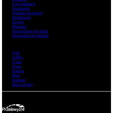
Czas realizacji
Regulamin
Warunki gwarancji
Reklamacje
Zwroty
Płatności
Sprawdzenie do druku
Regulamin newslettera
O adsystem
FAQ
AdPro
O nas
Team
Kariera
Blog
Kontakt
Baza wiedzy
© Adsystem 2026. Wszelkie prawa zastrzeżone.