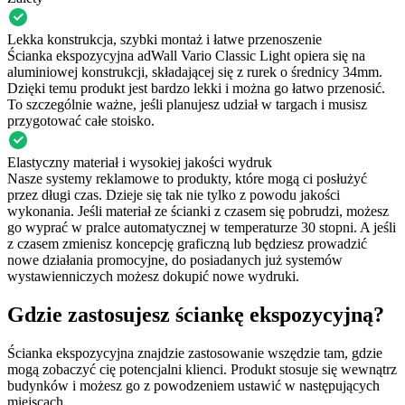
Lekka konstrukcja, szybki montaż i łatwe przenoszenie
Ścianka ekspozycyjna adWall Vario Classic Light opiera się na
aluminiowej konstrukcji, składającej się z rurek o średnicy 34mm.
Dzięki temu produkt jest bardzo lekki i można go łatwo przenosić.
To szczególnie ważne, jeśli planujesz udział w targach i musisz
przygotować całe stoisko.
Elastyczny materiał i wysokiej jakości wydruk
Nasze systemy reklamowe to produkty, które mogą ci posłużyć
przez długi czas. Dzieje się tak nie tylko z powodu jakości
wykonania. Jeśli materiał ze ścianki z czasem się pobrudzi, możesz
go wyprać w pralce automatycznej w temperaturze 30 stopni. A jeśli
z czasem zmienisz koncepcję graficzną lub będziesz prowadzić
nowe działania promocyjne, do posiadanych już systemów
wystawienniczych możesz dokupić nowe wydruki.
Gdzie zastosujesz ściankę ekspozycyjną?
Ścianka ekspozycyjna znajdzie zastosowanie wszędzie tam, gdzie
mogą zobaczyć cię potencjalni klienci. Produkt stosuje się wewnątrz
budynków i możesz go z powodzeniem ustawić w następujących
miejscach.