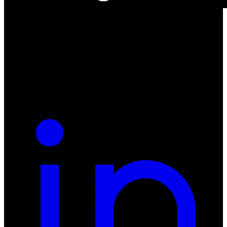
ul. Atramentowa 11
55-040 Bielany Wrocławskie
NIP: 8942678597
REGON: 932660597