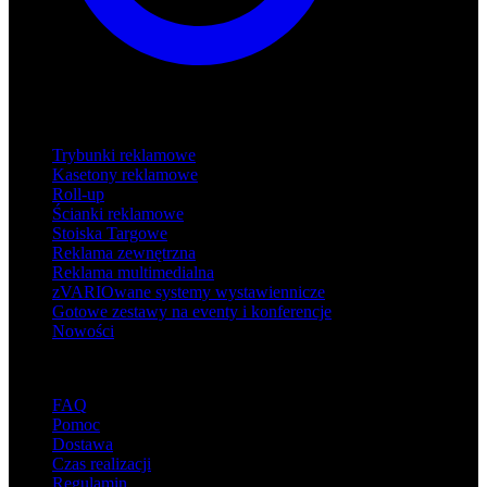
Produkty
Trybunki reklamowe
Kasetony reklamowe
Roll-up
Ścianki reklamowe
Stoiska Targowe
Reklama zewnętrzna
Reklama multimedialna
zVARIOwane systemy wystawiennicze
Gotowe zestawy na eventy i konferencje
Nowości
Wsparcie
FAQ
Pomoc
Dostawa
Czas realizacji
Regulamin