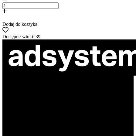
Dodaj do koszyka
Dostępne sztuki: 39
ul. Atramentowa 11
55-040 Bielany Wrocławskie
NIP: 8942678597
REGON: 932660597