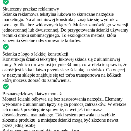
Skuteczny przekaz reklamowy
Ścianka reklamowa tekstylna łukowa to skuteczne narzędzie
marketingu. Na aluminiowej konstrukcji znajdzie się wydruk z
twoją grafiką bez widocznych łączeń. Możesz zamówić go w wersji
jednostronnej lub dwustronnej. Do przygotowania ścianki używamy
techniki druku sublimacyjnego. To ekologiczna metoda, która
zapewnia świetne odwzorowanie kolorów.
Ścianka z logo o lekkiej konstrukcji
Konstrukcja ścianki tekstylnej łukowej składa się z aluminiowej
ramy. Średnica rur wynosi jedynie 34 mm, co w efekcie sprawia, że
całość jest lekka i łatwo przeniesiesz ściankę na stoisko. Co więcej
w naszym sklepie znajduje się też torba transportowa na kółkach,
którą możesz dobrać do zamówienia.
Beznarzędziowy i łatwy montaż
Montaż ścianki odbywa się bez zastosowania narzędzi. Elementy
wykonane z aluminium łączy się za pomocą zatrzasków. W efekcie
ich montaż przebiegnie sprawnie, nawet jeśli nie masz
doświadczenia manualnego. Taki system pozwala na szybkie
złożenie produktu, a mniejsze ścianki mogą być złożone nawet
przez jedną osobę.
Rekomendowane produkty uzupełniające