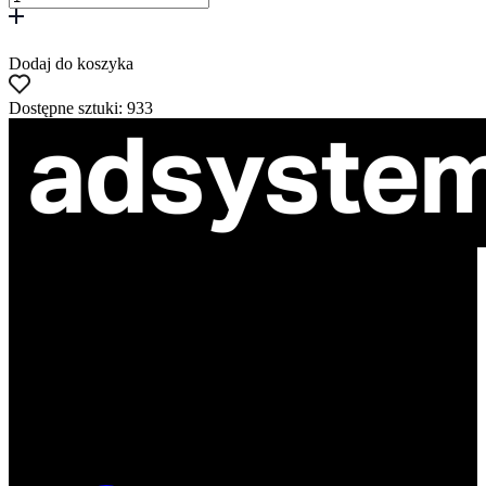
Dodaj do koszyka
Dostępne sztuki: 933
ul. Atramentowa 11
55-040 Bielany Wrocławskie
NIP: 8942678597
REGON: 932660597