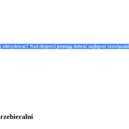
się zdecydować? Nasi eksperci pomogą dobrać najlepsze rozwiązan
rzebieralni