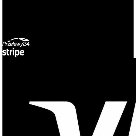
55-040 Bielany Wrocławskie
NIP: 8942678597
REGON: 932660597