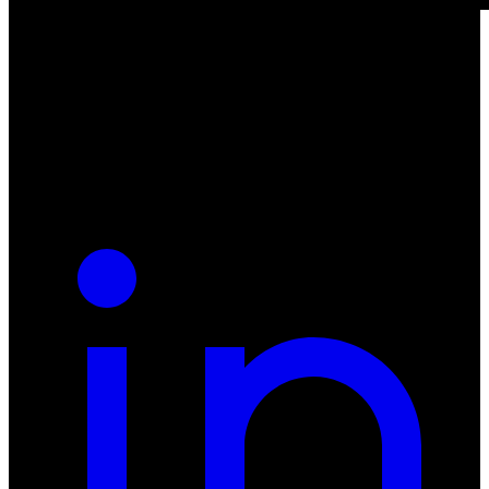
ul. Atramentowa 11
55-040 Bielany Wrocławskie
NIP: 8942678597
REGON: 932660597