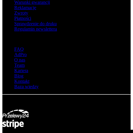
Warunki gwarancji
Reklamacje
Zwroty
Płatności
Sprawdzenie do druku
Regulamin newslettera
O adsystem
FAQ
AdPro
O nas
Team
Kariera
Blog
Kontakt
Baza wiedzy
© Adsystem 2026. Wszelkie prawa zastrzeżone.