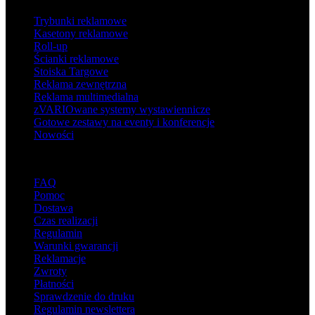
Trybunki reklamowe
Kasetony reklamowe
Roll-up
Ścianki reklamowe
Stoiska Targowe
Reklama zewnętrzna
Reklama multimedialna
zVARIOwane systemy wystawiennicze
Gotowe zestawy na eventy i konferencje
Nowości
Wsparcie
FAQ
Pomoc
Dostawa
Czas realizacji
Regulamin
Warunki gwarancji
Reklamacje
Zwroty
Płatności
Sprawdzenie do druku
Regulamin newslettera