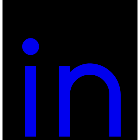
REGON: 932660597