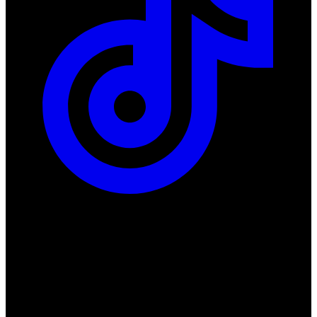
ul. Atramentowa 11
55-040 Bielany Wrocławskie
NIP: 8942678597
REGON: 932660597