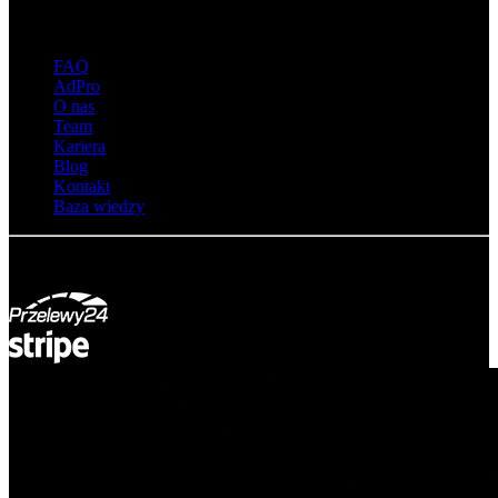
O adsystem
FAQ
AdPro
O nas
Team
Kariera
Blog
Kontakt
Baza wiedzy
© Adsystem 2026. Wszelkie prawa zastrzeżone.