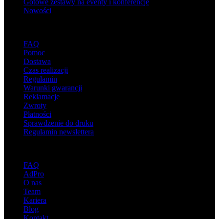
Gotowe zestawy na eventy i konferencje
Nowości
Wsparcie
FAQ
Pomoc
Dostawa
Czas realizacji
Regulamin
Warunki gwarancji
Reklamacje
Zwroty
Płatności
Sprawdzenie do druku
Regulamin newslettera
O adsystem
FAQ
AdPro
O nas
Team
Kariera
Blog
Kontakt