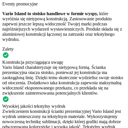
Eventy promocyjne
Vario Island to stoisko handlowe w formie wyspy,
które
wyróżnia się nietypową konstrukcją. Zastosowanie produktu
zapewni jeszcze lepszą widoczność Twojej marki podczas
najróżniejszych wydarzeń wystawienniczych. Produkt składa się z
aluminiowej konstrukcji łączonej na zatrzaski oraz tekstylnego
wydruku.
Zalety
Konstrukcja przyciągająca uwagę
Vario Island charakteryzuje się nietypową formą. Ścianka
prezentacyjna otacza stoisko, ponieważ jej konstrukcja ma
zaokrągloną linię. Dzięki temu skutecznie wydzielisz swoje stoisko
od otoczenia. Dodatkowo taka konstrukcja zapewnia maksymalną
widoczność eksponowanego przekazu, co przekłada się na
zwiększenie zainteresowania potencjalnych klientów.
Wysokiej jakości tekstylny wydruk
Zwieńczeniem konstrukcji ścianki prezentacyjnej Vario Island jest
wydruk umieszczony na tekstylnym materiale. Wykorzystujemy
nowoczesną technikę sublimacji, dzięki której grafiki mają dobrze
odwzorowaną kolorystykę i wysoką jakość. Tekstylny wydruk