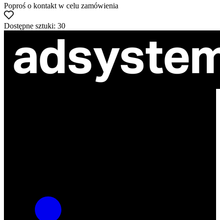
Poproś o kontakt w celu zamówienia
Dostępne sztuki: 30
ul. Atramentowa 11
55-040 Bielany Wrocławskie
NIP: 8942678597
REGON: 932660597