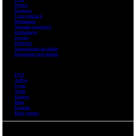
Pomoc
Dostawa
Czas realizacji
Regulamin
Warunki gwarancji
Reklamacje
Zwroty
Płatności
Sprawdzenie do druku
Regulamin newslettera
O adsystem
FAQ
AdPro
O nas
Team
Kariera
Blog
Kontakt
Baza wiedzy
© Adsystem 2026. Wszelkie prawa zastrzeżone.