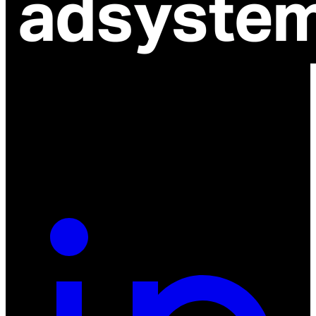
ul. Atramentowa 11
55-040 Bielany Wrocławskie
NIP: 8942678597
REGON: 932660597