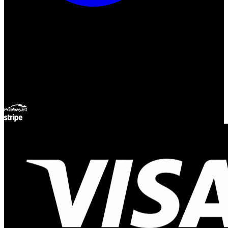
ul. Atramentowa 11
55-040 Bielany Wrocławskie
NIP: 8942678597
REGON: 932660597