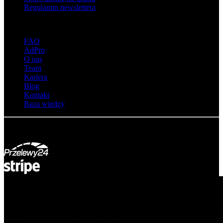
Regulamin newslettera
O adsystem
FAQ
AdPro
O nas
Team
Kariera
Blog
Kontakt
Baza wiedzy
© Adsystem 2026. Wszelkie prawa zastrzeżone.