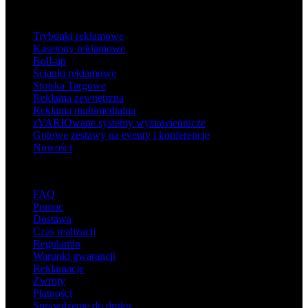
Produkty
Trybunki reklamowe
Kasetony reklamowe
Roll-up
Ścianki reklamowe
Stoiska Targowe
Reklama zewnętrzna
Reklama multimedialna
zVARIOwane systemy wystawiennicze
Gotowe zestawy na eventy i konferencje
Nowości
Wsparcie
FAQ
Pomoc
Dostawa
Czas realizacji
Regulamin
Warunki gwarancji
Reklamacje
Zwroty
Płatności
Sprawdzenie do druku