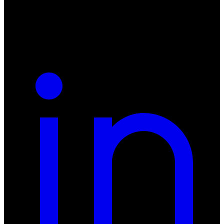
NIP: 8942678597
REGON: 932660597