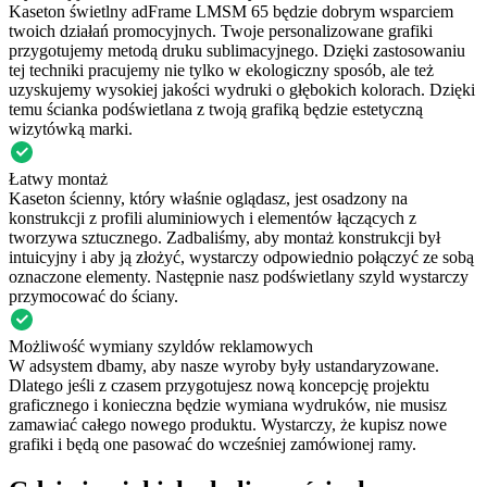
Kaseton świetlny adFrame LMSM 65 będzie dobrym wsparciem
twoich działań promocyjnych. Twoje personalizowane grafiki
przygotujemy metodą druku sublimacyjnego. Dzięki zastosowaniu
tej techniki pracujemy nie tylko w ekologiczny sposób, ale też
uzyskujemy wysokiej jakości wydruki o głębokich kolorach. Dzięki
temu ścianka podświetlana z twoją grafiką będzie estetyczną
wizytówką marki.
Łatwy montaż
Kaseton ścienny, który właśnie oglądasz, jest osadzony na
konstrukcji z profili aluminiowych i elementów łączących z
tworzywa sztucznego. Zadbaliśmy, aby montaż konstrukcji był
intuicyjny i aby ją złożyć, wystarczy odpowiednio połączyć ze sobą
oznaczone elementy. Następnie nasz podświetlany szyld wystarczy
przymocować do ściany.
Możliwość wymiany szyldów reklamowych
W adsystem dbamy, aby nasze wyroby były ustandaryzowane.
Dlatego jeśli z czasem przygotujesz nową koncepcję projektu
graficznego i konieczna będzie wymiana wydruków, nie musisz
zamawiać całego nowego produktu. Wystarczy, że kupisz nowe
grafiki i będą one pasować do wcześniej zamówionej ramy.