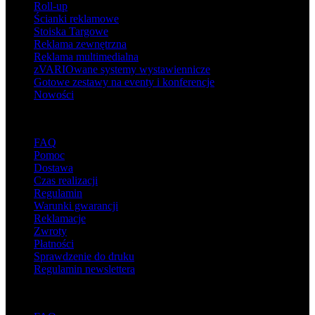
Roll-up
Ścianki reklamowe
Stoiska Targowe
Reklama zewnętrzna
Reklama multimedialna
zVARIOwane systemy wystawiennicze
Gotowe zestawy na eventy i konferencje
Nowości
Wsparcie
FAQ
Pomoc
Dostawa
Czas realizacji
Regulamin
Warunki gwarancji
Reklamacje
Zwroty
Płatności
Sprawdzenie do druku
Regulamin newslettera
O adsystem