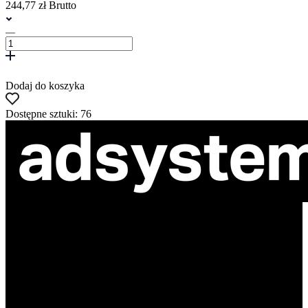
244,77 zł Brutto
Dodaj do koszyka
Dostępne sztuki: 76
ul. Atramentowa 11
55-040 Bielany Wrocławskie
NIP: 8942678597
REGON: 932660597