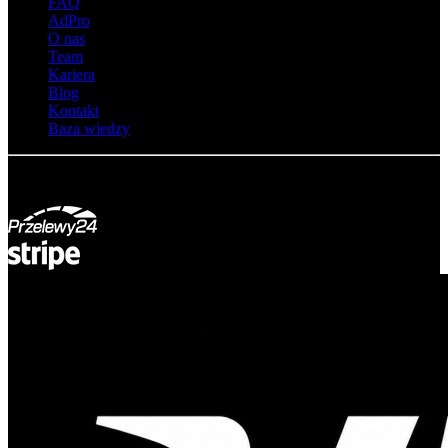
FAQ
AdPro
O nas
Team
Kariera
Blog
Kontakt
Baza wiedzy
© Adsystem 2026. Wszelkie prawa zastrzeżone.