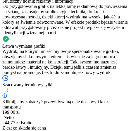
Skuteczny nośnik reklamy i informacji
Do przygotowania grafik na lekką ramę reklamową do powieszenia
na ścianę, zastosujemy sublimacyjną technikę druku. To
nowoczesna metoda, dzięki której wydruk ma wysoką jakość, a
kolory są świetnie odwzorowane. W efekcie produkt będzie wiernie
oddawał przygotowany przez ciebie projekt i wpisze się w system
identyfikacji wizualnej marki
Łatwa wymiana grafiki
Wydruk, na którym umieścimy twoje spersonalizowane grafiki,
obszyjemy silikonowym kedrem. To własnie za jego pomoca
zamontujesz materiał na konstrukcji. Taki system montażu jest
bardzo łatwy i intuicyjny. Dzięki temu jeśli z czasem zmienisz
pomysł na promocję, bez trudu zamontujesz nowy wydruk.
Szacowany termin wysyłki:
Kliknij, aby zobaczyć przewidywaną datę dostawy i koszt
transportu
199,00 zł
Netto
244,77 zł Brutto
Z czego składa się cena