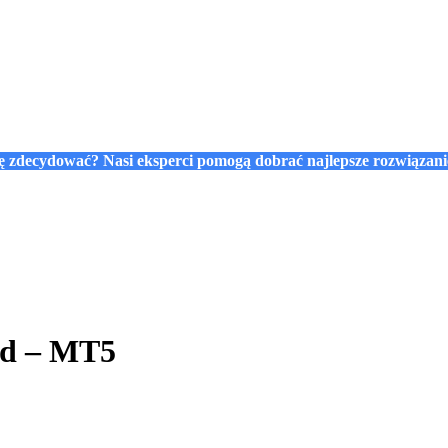
się zdecydować? Nasi eksperci pomogą dobrać najlepsze rozwiązan
nd – MT5