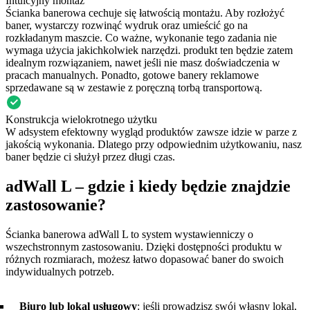
Intuicyjny montaż
Ścianka banerowa cechuje się łatwością montażu. Aby rozłożyć
baner, wystarczy rozwinąć wydruk oraz umieścić go na
rozkładanym maszcie. Co ważne, wykonanie tego zadania nie
wymaga użycia jakichkolwiek narzędzi. produkt ten będzie zatem
idealnym rozwiązaniem, nawet jeśli nie masz doświadczenia w
pracach manualnych. Ponadto, gotowe banery reklamowe
sprzedawane są w zestawie z poręczną torbą transportową.
Konstrukcja wielokrotnego użytku
W adsystem efektowny wygląd produktów zawsze idzie w parze z
jakością wykonania. Dlatego przy odpowiednim użytkowaniu, nasz
baner będzie ci służył przez długi czas.
adWall L – gdzie i kiedy będzie znajdzie
zastosowanie?
Ścianka banerowa adWall L to system wystawienniczy o
wszechstronnym zastosowaniu. Dzięki dostępności produktu w
różnych rozmiarach, możesz łatwo dopasować baner do swoich
indywidualnych potrzeb.
Biuro lub lokal usługowy
:
jeśli prowadzisz swój własny lokal,