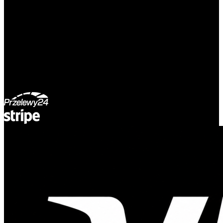
ul. Atramentowa 11
55-040 Bielany Wrocławskie
NIP: 8942678597
REGON: 932660597