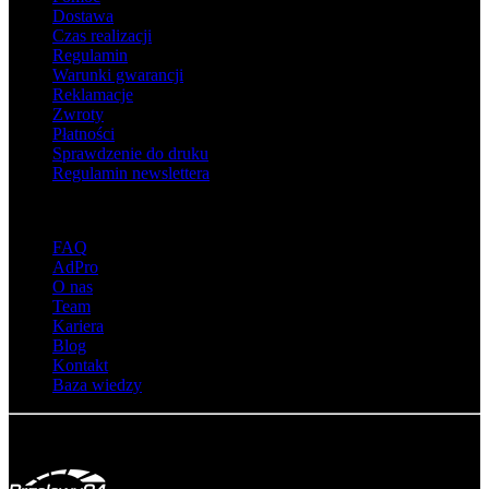
Dostawa
Czas realizacji
Regulamin
Warunki gwarancji
Reklamacje
Zwroty
Płatności
Sprawdzenie do druku
Regulamin newslettera
O adsystem
FAQ
AdPro
O nas
Team
Kariera
Blog
Kontakt
Baza wiedzy
© Adsystem 2026. Wszelkie prawa zastrzeżone.