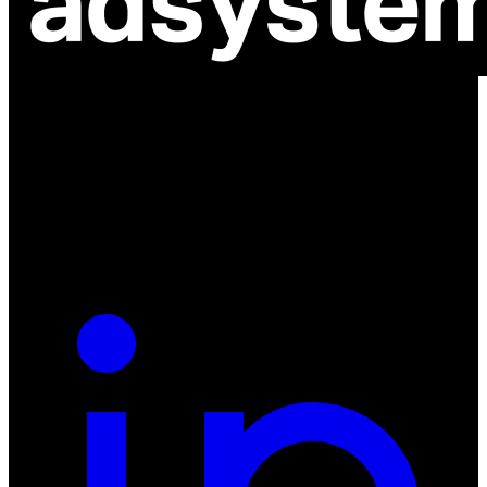
ul. Atramentowa 11
55-040 Bielany Wrocławskie
NIP: 8942678597
REGON: 932660597