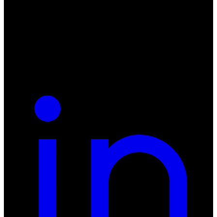
ul. Atramentowa 11
55-040 Bielany Wrocławskie
NIP: 8942678597
REGON: 932660597