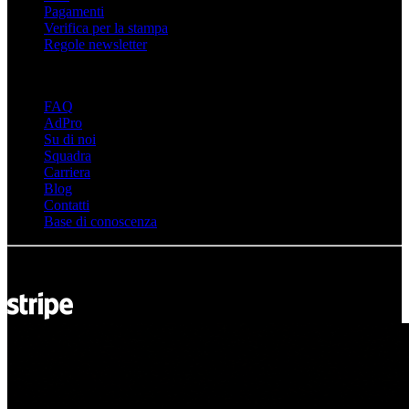
Pagamenti
Verifica per la stampa
Regole newsletter
Informazioni sull" adsystem
FAQ
AdPro
Su di noi
Squadra
Carriera
Blog
Contatti
Base di conoscenza
© Adsystem 2026. Tutti i diritti riservati.