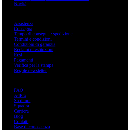
Novità
Supporto
Assistenza
Consegna
Tempo di consegna / spedizione
Termini e condizioni
Condizioni di garanzia
Reclami e restituzioni
Resi
Pagamenti
Verifica per la stampa
Regole newsletter
Informazioni sull" adsystem
FAQ
AdPro
Su di noi
Squadra
Carriera
Blog
Contatti
Base di conoscenza