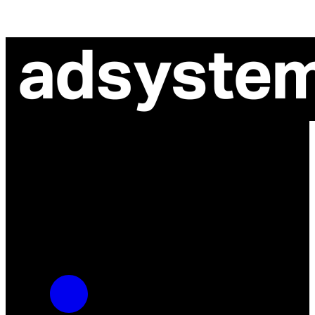
ul. Atramentowa 11
55-040 Bielany Wrocławskie
NIP: 8942678597
REGON: 932660597