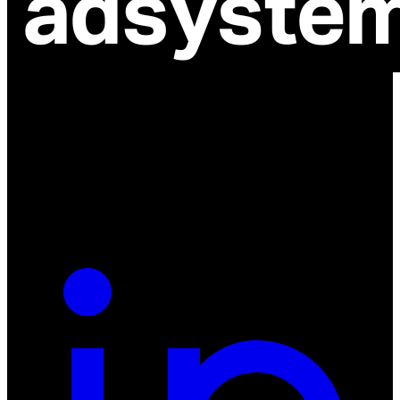
ul. Atramentowa 11
55-040 Bielany Wrocławskie
NIP: 8942678597
REGON: 932660597