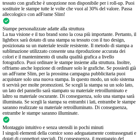
tessuto con grafiche è unopzione non disponibile per i roll-up. Puoi
sostituire le stampe tutte le volte che vuoi al 30% del valore. Passa
allecologico con adFrame Slim!
Stampe personalizzate adatte alla struttura
La tua visione e il tuo brand sono la cosa più importante. Pertanto, il
lightbox sarà dotato di una stampa su tessuto con il tuo design,
posizionata su un materiale tessile resistente. Il metodo di stampa a
sublimazione utilizzato consente una riproduzione accurata dei
colori e il mantenimento di unalta qualità grafica a livello
fotografico. Puoi ordinare le stampe insieme alla struttura. Inoltre,
offriamo anche lopzione di ordinare solo le grafiche. Se possiedi già
un adFrame Slim, per la prossima campagna pubblicitaria puoi
acquistare solo una nuova stampa. In questo modo, un solo sistema
ti servirà per molte promozioni. Se scegli la stampa su un solo lato,
un lato del pannello sarà stampato su materiale retroilluminato e
laltro su materiale oscurante. Di conseguenza, solo una stampa sarà
illuminata. Se scegli la stampa su entrambi i lati, entrambe le stampe
saranno realizzate su materiale retroilluminato. Di conseguenza,
entrambe le stampe saranno illuminate.
Montaggio intuitivo e senza utensili in pochi minuti
I singoli elementi della cornice sono adeguatamente contrassegnati e
dotati di connettori speciali. Di conseguenza, il montaggio del