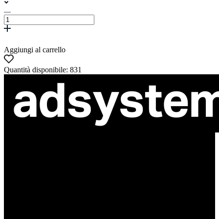
Aggiungi al carrello
Quantità disponibile: 831
ul. Atramentowa 11
55-040 Bielany Wrocławskie
NIP: 8942678597
REGON: 932660597