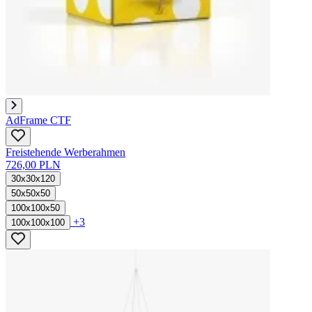
AdFrame CTF
Freistehende Werberahmen
726,00 PLN
30x30x120
50x50x50
100x100x50
+3
100x100x100