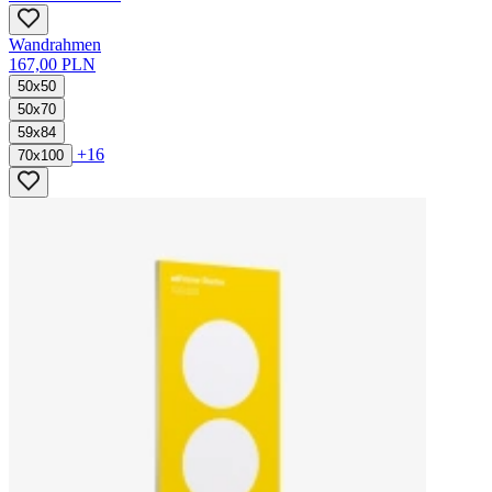
Wandrahmen
167,00 PLN
50x50
50x70
59x84
+16
70x100