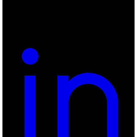
55-040 Bielany Wrocławskie
NIP: 8942678597
REGON: 932660597