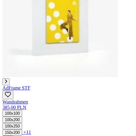
AdFrame STF
Wandrahmen
385,00 PLN
100x100
100x200
100x250
+11
150x200