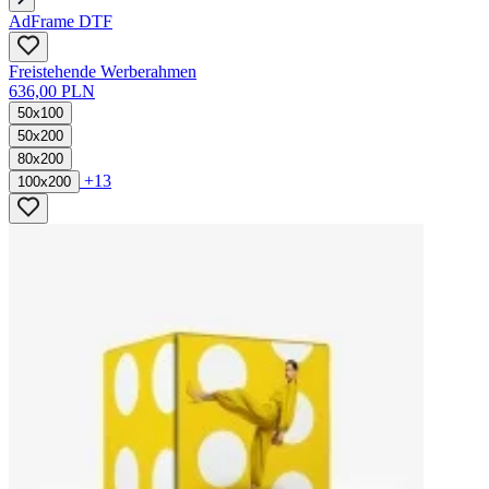
AdFrame DTF
Freistehende Werberahmen
636,00 PLN
50x100
50x200
80x200
+13
100x200