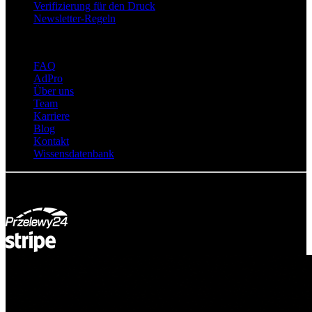
Verifizierung für den Druck
Newsletter-Regeln
Über adsystem
FAQ
AdPro
Über uns
Team
Karriere
Blog
Kontakt
Wissensdatenbank
© Adsystem 2026. Alle Rechte vorbehalten.