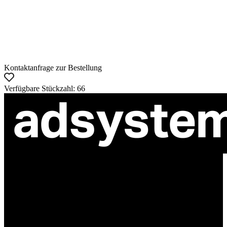
Kontaktanfrage zur Bestellung
Verfügbare Stückzahl: 66
ul. Atramentowa 11
55-040 Bielany Wrocławskie
NIP: 8942678597
REGON: 932660597