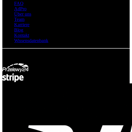
FAQ
AdPro
Über uns
Team
Karriere
Blog
Kontakt
Wissensdatenbank
© Adsystem 2026. Alle Rechte vorbehalten.