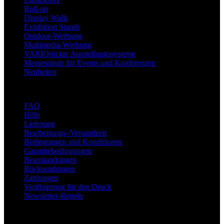
Roll-up
Display Walls
Exhibition Stands
Outdoor-Werbung
Multimedia-Werbung
VARIOrückte Ausstellungssysteme
Messestände für Events und Konferenzen
Neuheiten
Unterstützung
FAQ
Hilfe
Lieferung
Bearbeitungs-/Versandzeit
Bedingungen und Konditionen
Garantiebedingungen
Beanstandungen
Rücksendungen
Zahlungen
Verifizierung für den Druck
Newsletter-Regeln
Über adsystem