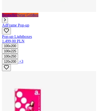
Bestseller
Neue Größen
AdFrame Pop-up
Pop-up Lightboxes
1.499,00 PLN
100x200
100x225
100x250
+3
120x200