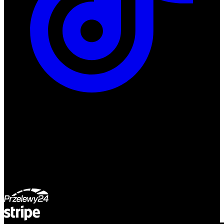
ul. Atramentowa 11
55-040 Bielany Wrocławskie
NIP: 8942678597
REGON: 932660597