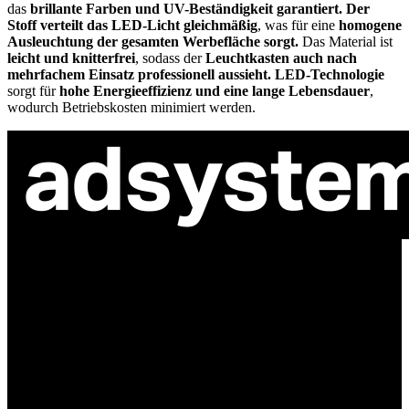
das
brillante Farben und UV-Beständigkeit garantiert.
Der
Stoff verteilt das LED-Licht gleichmäßig
, was für eine
homogene
Ausleuchtung der gesamten Werbefläche sorgt.
Das Material ist
leicht und knitterfrei
, sodass der
Leuchtkasten auch nach
mehrfachem Einsatz professionell aussieht.
LED-Technologie
sorgt für
hohe Energieeffizienz und eine lange Lebensdauer
,
wodurch Betriebskosten minimiert werden.
ul. Atramentowa 11
55-040 Bielany Wrocławskie
NIP: 8942678597
REGON: 932660597