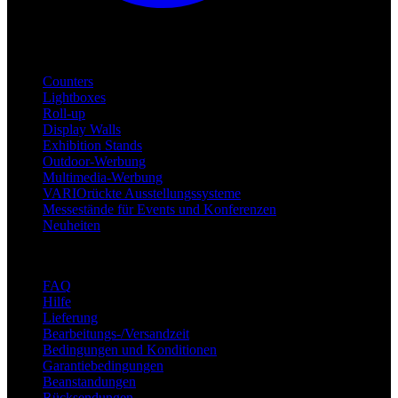
Produkte
Counters
Lightboxes
Roll-up
Display Walls
Exhibition Stands
Outdoor-Werbung
Multimedia-Werbung
VARIOrückte Ausstellungssysteme
Messestände für Events und Konferenzen
Neuheiten
Unterstützung
FAQ
Hilfe
Lieferung
Bearbeitungs-/Versandzeit
Bedingungen und Konditionen
Garantiebedingungen
Beanstandungen
Rücksendungen