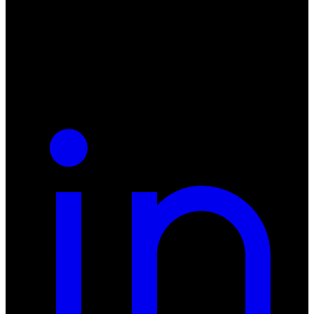
55-040 Bielany Wrocławskie
NIP: 8942678597
REGON: 932660597