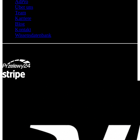
AdPro
Über uns
Team
Karriere
Blog
Kontakt
Wissensdatenbank
© Adsystem 2026. Alle Rechte vorbehalten.