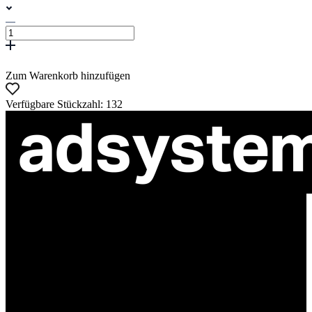
Zum Warenkorb hinzufügen
Verfügbare Stückzahl: 132
ul. Atramentowa 11
55-040 Bielany Wrocławskie
NIP: 8942678597
REGON: 932660597