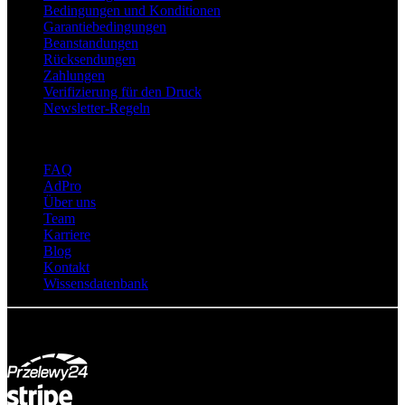
Bedingungen und Konditionen
Garantiebedingungen
Beanstandungen
Rücksendungen
Zahlungen
Verifizierung für den Druck
Newsletter-Regeln
Über adsystem
FAQ
AdPro
Über uns
Team
Karriere
Blog
Kontakt
Wissensdatenbank
© Adsystem 2026. Alle Rechte vorbehalten.