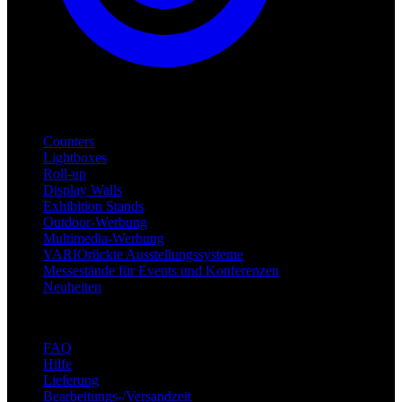
Produkte
Counters
Lightboxes
Roll-up
Display Walls
Exhibition Stands
Outdoor-Werbung
Multimedia-Werbung
VARIOrückte Ausstellungssysteme
Messestände für Events und Konferenzen
Neuheiten
Unterstützung
FAQ
Hilfe
Lieferung
Bearbeitungs-/Versandzeit