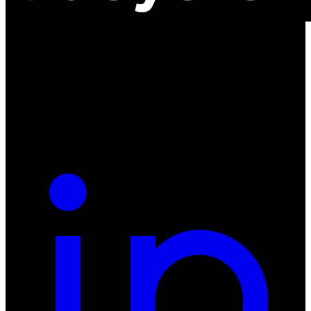
ul. Atramentowa 11
55-040 Bielany Wrocławskie
NIP: 8942678597
REGON: 932660597