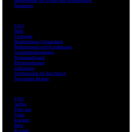
Messestände für Events und Konferenzen
Neuheiten
Unterstützung
FAQ
Hilfe
Lieferung
Bearbeitungs-/Versandzeit
Bedingungen und Konditionen
Garantiebedingungen
Beanstandungen
Rücksendungen
Zahlungen
Verifizierung für den Druck
Newsletter-Regeln
Über adsystem
FAQ
AdPro
Über uns
Team
Karriere
Blog
Kontakt