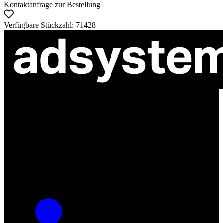
Kontaktanfrage zur Bestellung
Verfügbare Stückzahl: 71428
ul. Atramentowa 11
55-040 Bielany Wrocławskie
NIP: 8942678597
REGON: 932660597