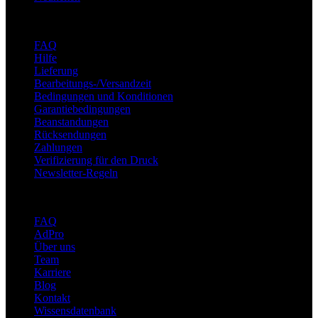
Unterstützung
FAQ
Hilfe
Lieferung
Bearbeitungs-/Versandzeit
Bedingungen und Konditionen
Garantiebedingungen
Beanstandungen
Rücksendungen
Zahlungen
Verifizierung für den Druck
Newsletter-Regeln
Über adsystem
FAQ
AdPro
Über uns
Team
Karriere
Blog
Kontakt
Wissensdatenbank