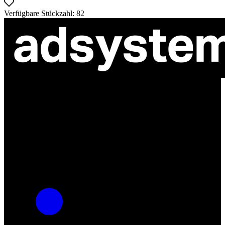
Verfügbare Stückzahl: 82
ul. Atramentowa 11
55-040 Bielany Wrocławskie
NIP: 8942678597
REGON: 932660597