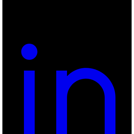
NIP: 8942678597
REGON: 932660597