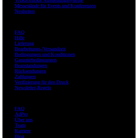
VARIOrückte Ausstellungssysteme
Messestände für Events und Konferenzen
Neuheiten
Unterstützung
FAQ
Hilfe
Lieferung
Bearbeitungs-/Versandzeit
Bedingungen und Konditionen
Garantiebedingungen
Beanstandungen
Rücksendungen
Zahlungen
Verifizierung für den Druck
Newsletter-Regeln
Über adsystem
FAQ
AdPro
Über uns
Team
Karriere
Blog