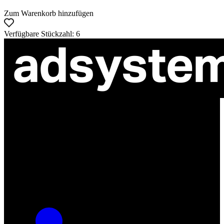
Zum Warenkorb hinzufügen
Verfügbare Stückzahl: 6
ul. Atramentowa 11
55-040 Bielany Wrocławskie
NIP: 8942678597
REGON: 932660597