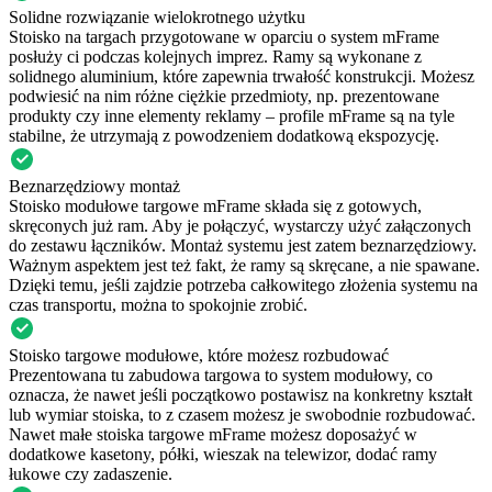
Solidne rozwiązanie wielokrotnego użytku
Stoisko na targach przygotowane w oparciu o system mFrame
posłuży ci podczas kolejnych imprez. Ramy są wykonane z
solidnego aluminium, które zapewnia trwałość konstrukcji. Możesz
podwiesić na nim różne ciężkie przedmioty, np. prezentowane
produkty czy inne elementy reklamy – profile mFrame są na tyle
stabilne, że utrzymają z powodzeniem dodatkową ekspozycję.
Beznarzędziowy montaż
Stoisko modułowe targowe mFrame składa się z gotowych,
skręconych już ram. Aby je połączyć, wystarczy użyć załączonych
do zestawu łączników. Montaż systemu jest zatem beznarzędziowy.
Ważnym aspektem jest też fakt, że ramy są skręcane, a nie spawane.
Dzięki temu, jeśli zajdzie potrzeba całkowitego złożenia systemu na
czas transportu, można to spokojnie zrobić.
Stoisko targowe modułowe, które możesz rozbudować
Prezentowana tu zabudowa targowa to system modułowy, co
oznacza, że nawet jeśli początkowo postawisz na konkretny kształt
lub wymiar stoiska, to z czasem możesz je swobodnie rozbudować.
Nawet małe stoiska targowe mFrame możesz doposażyć w
dodatkowe kasetony, półki, wieszak na telewizor, dodać ramy
łukowe czy zadaszenie.