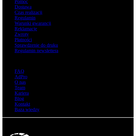
Pomoc
Dostawa
Czas realizacji
Regulamin
Warunki gwarancji
Reklamacje
Zwroty
Płatności
Sprawdzenie do druku
Regulamin newslettera
O adsystem
FAQ
AdPro
O nas
Team
Kariera
Blog
Kontakt
Baza wiedzy
© Adsystem 2026. Wszelkie prawa zastrzeżone.