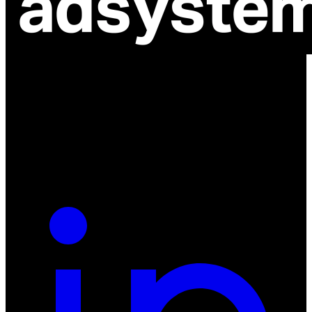
ul. Atramentowa 11
55-040 Bielany Wrocławskie
NIP: 8942678597
REGON: 932660597