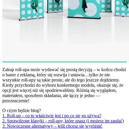
Zakup roll-upa może wydawać się prostą decyzją – w końcu chodzi
o baner z reklamą, który się rozwija i ustawia…tylko że nie
wszystkie roll-upy są takie proste, ale do tego jeszcze dojdziemy.
Kiedy przychodzi do wyboru konkretnego modelu, okazuje się, że
opcji jest więcej niż się spodziewaliśmy. Różnią się wyglądem,
materiałem, sposobem składania, ale łączy je jedno —
przeznaczenie!
O czym będzie blog?
1. Roll-up – co to właściwie jest i po co się go używa?
2. Sprawdzone klasyki – roll-upy, które znasz (i możesz im zaufać)
3. Nowoczesne alternatywy – jeśli chcesz się wyróżnić