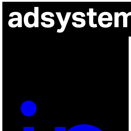
ul. Atramentowa 11
55-040 Bielany Wrocławskie
NIP: 8942678597
REGON: 932660597