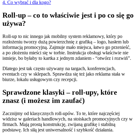
4. Co wybrać i dla kogo?
Roll-up – co to właściwie jest i po co się go
używa?
Roll-up to nic innego jak mobilny system reklamowy, który po
rozłożeniu tworzy dużą powierzchnię z grafiką – logo, hasłem lub
informacją promocyjną. Zajmuje mało miejsca, łatwo go przenieść,
a po złożeniu mieści się w torbie. Instrukcja obsługi właściwie nie
istnieje, bo byłaby to kartka z jednym zdaniem - “otwórz i rozwiń”.
Dlatego jest tak często używany na targach, konferencjach,
eventach czy w sklepach. Sprawdza się też jako reklama stała w
biurze, lokalu usługowym czy recepcji.
Sprawdzone klasyki – roll-upy, które
znasz (i możesz im zaufać)
Zacznijmy od klasycznych roll-upów. To te, które najczęściej
widzisz w galeriach handlowych, na stoiskach promocyjnych czy w
firmach. Mają prostą konstrukcję, zwijaną grafikę i stabilną
podstawę. Ich siłą jest uniwersalność i szybkość działania.