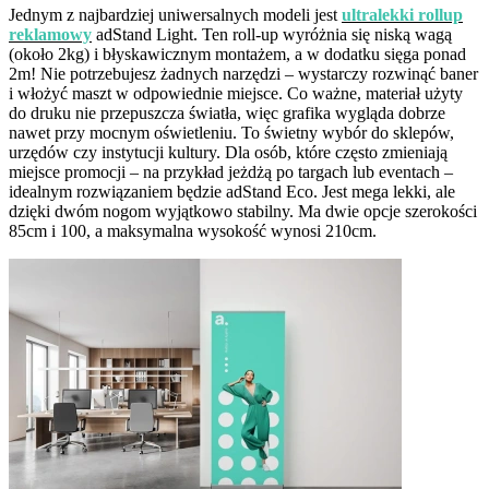
Jednym z najbardziej uniwersalnych modeli jest
ultralekki rollup
reklamowy
adStand Light. Ten roll-up wyróżnia się niską wagą
(około 2kg) i błyskawicznym montażem, a w dodatku sięga ponad
2m! Nie potrzebujesz żadnych narzędzi – wystarczy rozwinąć baner
i włożyć maszt w odpowiednie miejsce. Co ważne, materiał użyty
do druku nie przepuszcza światła, więc grafika wygląda dobrze
nawet przy mocnym oświetleniu. To świetny wybór do sklepów,
urzędów czy instytucji kultury. Dla osób, które często zmieniają
miejsce promocji – na przykład jeżdżą po targach lub eventach –
idealnym rozwiązaniem będzie adStand Eco. Jest mega lekki, ale
dzięki dwóm nogom wyjątkowo stabilny. Ma dwie opcje szerokości
85cm i 100, a maksymalna wysokość wynosi 210cm.