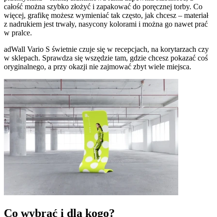
całość można szybko złożyć i zapakować do poręcznej torby. Co
więcej, grafikę możesz wymieniać tak często, jak chcesz – materiał
z nadrukiem jest trwały, nasycony kolorami i można go nawet prać
w pralce.
adWall Vario S świetnie czuje się w recepcjach, na korytarzach czy
w sklepach. Sprawdza się wszędzie tam, gdzie chcesz pokazać coś
oryginalnego, a przy okazji nie zajmować zbyt wiele miejsca.
Co wybrać i dla kogo?