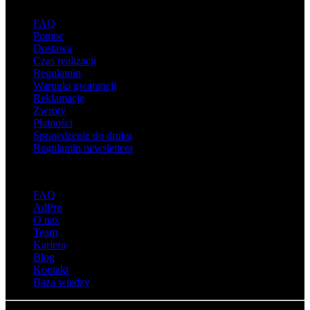
FAQ
Pomoc
Dostawa
Czas realizacji
Regulamin
Warunki gwarancji
Reklamacje
Zwroty
Płatności
Sprawdzenie do druku
Regulamin newslettera
O adsystem
FAQ
AdPro
O nas
Team
Kariera
Blog
Kontakt
Baza wiedzy