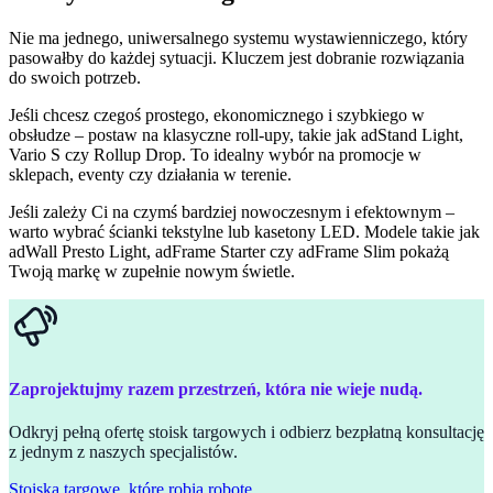
Nie ma jednego, uniwersalnego systemu wystawienniczego, który
pasowałby do każdej sytuacji. Kluczem jest dobranie rozwiązania
do swoich potrzeb.
Jeśli chcesz czegoś prostego, ekonomicznego i szybkiego w
obsłudze – postaw na klasyczne roll-upy, takie jak adStand Light,
Vario S czy Rollup Drop. To idealny wybór na promocje w
sklepach, eventy czy działania w terenie.
Jeśli zależy Ci na czymś bardziej nowoczesnym i efektownym –
warto wybrać ścianki tekstylne lub kasetony LED. Modele takie jak
adWall Presto Light, adFrame Starter czy adFrame Slim pokażą
Twoją markę w zupełnie nowym świetle.
Zaprojektujmy razem przestrzeń, która nie wieje nudą.
Odkryj pełną ofertę stoisk targowych i odbierz bezpłatną konsultację
z jednym z naszych specjalistów.
Stoiska targowe, które robią robotę