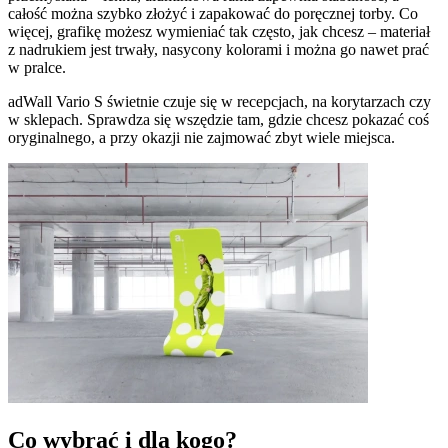
całość można szybko złożyć i zapakować do poręcznej torby. Co
więcej, grafikę możesz wymieniać tak często, jak chcesz – materiał
z nadrukiem jest trwały, nasycony kolorami i można go nawet prać
w pralce.
adWall Vario S świetnie czuje się w recepcjach, na korytarzach czy
w sklepach. Sprawdza się wszędzie tam, gdzie chcesz pokazać coś
oryginalnego, a przy okazji nie zajmować zbyt wiele miejsca.
Co wybrać i dla kogo?