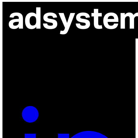
ul. Atramentowa 11
55-040 Bielany Wrocławskie
NIP: 8942678597
REGON: 932660597