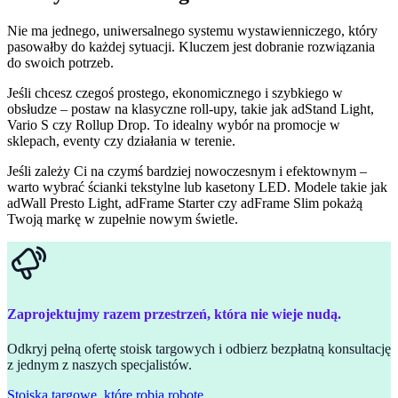
Nie ma jednego, uniwersalnego systemu wystawienniczego, który
pasowałby do każdej sytuacji. Kluczem jest dobranie rozwiązania
do swoich potrzeb.
Jeśli chcesz czegoś prostego, ekonomicznego i szybkiego w
obsłudze – postaw na klasyczne roll-upy, takie jak adStand Light,
Vario S czy Rollup Drop. To idealny wybór na promocje w
sklepach, eventy czy działania w terenie.
Jeśli zależy Ci na czymś bardziej nowoczesnym i efektownym –
warto wybrać ścianki tekstylne lub kasetony LED. Modele takie jak
adWall Presto Light, adFrame Starter czy adFrame Slim pokażą
Twoją markę w zupełnie nowym świetle.
Zaprojektujmy razem przestrzeń, która nie wieje nudą.
Odkryj pełną ofertę stoisk targowych i odbierz bezpłatną konsultację
z jednym z naszych specjalistów.
Stoiska targowe, które robią robotę