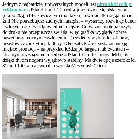
Jednym z najbardziej uniwersalnych modeli jest
ultralekki rollup
reklamowy
adStand Light. Ten roll-up wyróżnia się niską wagą
(około 2kg) i błyskawicznym montażem, a w dodatku sięga ponad
2m! Nie potrzebujesz żadnych narzędzi – wystarczy rozwinąć baner
i włożyć maszt w odpowiednie miejsce. Co ważne, materiał użyty
do druku nie przepuszcza światła, więc grafika wygląda dobrze
nawet przy mocnym oświetleniu. To świetny wybór do sklepów,
urzędów czy instytucji kultury. Dla osób, które często zmieniają
miejsce promocji – na przykład jeżdżą po targach lub eventach –
idealnym rozwiązaniem będzie adStand Eco. Jest mega lekki, ale
dzięki dwóm nogom wyjątkowo stabilny. Ma dwie opcje szerokości
85cm i 100, a maksymalna wysokość wynosi 210cm.