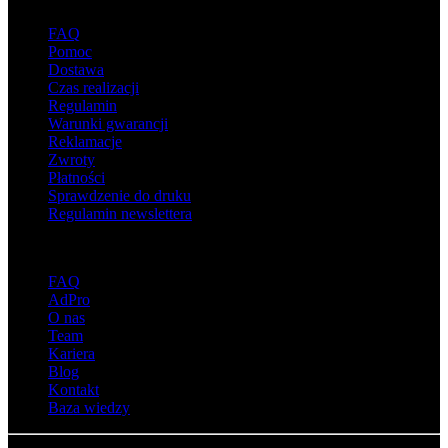
FAQ
Pomoc
Dostawa
Czas realizacji
Regulamin
Warunki gwarancji
Reklamacje
Zwroty
Płatności
Sprawdzenie do druku
Regulamin newslettera
O adsystem
FAQ
AdPro
O nas
Team
Kariera
Blog
Kontakt
Baza wiedzy