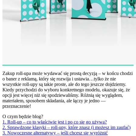
Zakup roll-upa może wydawać się prostą decyzją – w końcu chodzi
o baner z reklamą, który się rozwija i ustawia…tylko że nie
wszystkie roll-upy są takie proste, ale do tego jeszcze dojdziemy.
Kiedy przychodzi do wyboru konkretnego modelu, okazuje się, że
opcji jest więcej niż się spodziewaliśmy. Różnią się wyglądem,
materiałem, sposobem składania, ale łączy je jedno —
przeznaczenie!
O czym będzie blog?
1. Roll-up – co to właściwie jest i po co się go używa?
2. Sprawdzone klasyki – roll-upy, które znasz (i możesz im zaufać)
3. Nowoczesne alternatywy – jeśli chcesz się wyróżnić