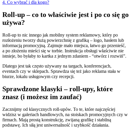
4. Co wybrać i dla kogo?
Roll-up – co to właściwie jest i po co się go
używa?
Roll-up to nic innego jak mobilny system reklamowy, który po
rozłożeniu tworzy dużą powierzchnię z grafiką – logo, hasłem lub
informacją promocyjną. Zajmuje mało miejsca, łatwo go przenieść,
a po złożeniu mieści się w torbie. Instrukcja obsługi właściwie nie
istnieje, bo byłaby to kartka z jednym zdaniem - “otwórz i rozwiń”.
Dlatego jest tak często używany na targach, konferencjach,
eventach czy w sklepach. Sprawdza się też jako reklama stała w
biurze, lokalu usługowym czy recepcji.
Sprawdzone klasyki – roll-upy, które
znasz (i możesz im zaufać)
Zacznijmy od klasycznych roll-upów. To te, które najczęściej
widzisz w galeriach handlowych, na stoiskach promocyjnych czy w
firmach. Mają prostą konstrukcję, zwijaną grafikę i stabilną
podstawę. Ich siłą jest uniwersalność i szybkość działania.