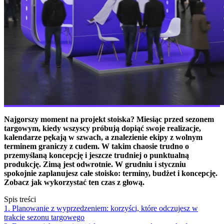
Najgorszy moment na projekt stoiska? Miesiąc przed sezonem
targowym, kiedy wszyscy próbują dopiąć swoje realizacje,
kalendarze pękają w szwach, a znalezienie ekipy z wolnym
terminem graniczy z cudem. W takim chaosie trudno o
przemyślaną koncepcję i jeszcze trudniej o punktualną
produkcję. Zimą jest odwrotnie. W grudniu i styczniu
spokojnie zaplanujesz całe stoisko: terminy, budżet i koncepcję.
Zobacz jak wykorzystać ten czas z głową.
Spis treści
1. Planowanie z wyprzedzeniem: korzyści, które odczujesz w
trakcie sezonu targowego