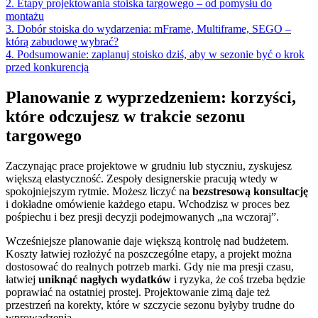
2. Etapy projektowania stoiska targowego – od pomysłu do
montażu
3. Dobór stoiska do wydarzenia: mFrame, Multiframe, SEGO –
którą zabudowę wybrać?
4. Podsumowanie: zaplanuj stoisko dziś, aby w sezonie być o krok
przed konkurencją
Planowanie z wyprzedzeniem: korzyści,
które odczujesz w trakcie sezonu
targowego
Zaczynając prace projektowe w grudniu lub styczniu, zyskujesz
większą elastyczność. Zespoły designerskie pracują wtedy w
spokojniejszym rytmie. Możesz liczyć na
bezstresową konsultację
i dokładne omówienie każdego etapu. Wchodzisz w proces bez
pośpiechu i bez presji decyzji podejmowanych „na wczoraj”.
Wcześniejsze planowanie daje większą kontrolę nad budżetem.
Koszty łatwiej rozłożyć na poszczególne etapy, a projekt można
dostosować do realnych potrzeb marki. Gdy nie ma presji czasu,
łatwiej
uniknąć nagłych wydatków
i ryzyka, że coś trzeba będzie
poprawiać na ostatniej prostej. Projektowanie zimą daje też
przestrzeń na korekty, które w szczycie sezonu byłyby trudne do
wprowadzenia.