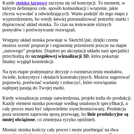
Każde
stoisko targowe
zaczyna się od koncepcji. To moment, w
którym definiujesz cele, sposób komunikacji i wrażenie, jakie
chcesz wywołać u odwiedzających. Warto podejść do tego etapu z
wyprzedzeniem, bo wtedy łatwiej przeanalizować potrzeby marki i
dopracować układ stoiska. To czas na testowanie różnych
pomysłów i porównywanie rozwiązań.
Wstępny układ stoiska powstaje w SketchUpie, dzięki czemu
możesz ocenić proporcje i ergonomię przestrzeni jeszcze na etapie
„surowego” projektu. Dopiero po akceptacji układu nasi specjaliści
przechodzą do
szczegółowej wizualizacji 3D
, która pokazuje
finalny wygląd konstrukcji.
Na tym etapie podejmujesz decyzje o rozmieszczeniu modułów,
świetle, kolorystyce i detalach konstrukcyjnych. Możesz sugerować
poprawki, porównać warianty i zobaczyć, które rozwiązania
najlepiej pasują do Twojej marki.
Kiedy wizualizacja zostaje zatwierdzona, projekt trafia do produkcji.
Każdy element stoiska powstaje według ustalonych specyfikacji, a
cały proces musi być odpowiednio zsynchronizowany. Produkcja
poza sezonem zapewnia sporą przewagę, bo
linie produkcyjne są
mniej obciążone
, co zmniejsza ryzyko opóźnień.
Montaż stoiska kończy cały proces i może przebiegać na dwa