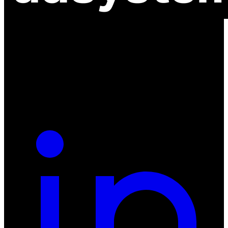
ul. Atramentowa 11
55-040 Bielany Wrocławskie
NIP: 8942678597
REGON: 932660597