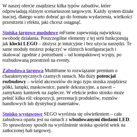
W naszej ofercie znajdziesz kilka typów zabudów, które
odpowiadają różnym scenariuszom targowym. Każdy system działa
inaczej, dlatego warto dobrać go do formatu wydarzenia, wielkości
przestrzeni i efektu, jaki chcesz osiągnąć.
Stoiska targowe modułowe
mFrame zapewniają największą
swobodę działania. Poszczególne elementy z tej serii funkcjonują
jak
klocki LEGO
– złożysz je intuicyjnie i bez użycia narzędzi. Te
same moduły możesz połączyć w różnych konfiguracjach i
skalować zgodnie z potrzebami – od kompaktowej wyspy, po
rozbudowaną przestrzeń na eventy.
Zabudowa targowa
Multiframe to rozwiązanie premium o
charakterystycznych czarnych ramach. Ma duży
potencjał
rozbudowy
– wśród akcesoriów do tego typu stoiska znajdziesz
półki, lampki, maskownice, panele dekoracyjne, a nawet –
zamykany kantorek na zaplecze. W efekcie jedno stoisko może
pełnić kilka ról: ekspozycji, prezentacji produktów, rozmów
handlowych lub dystrybucji materiałów.
Stoisko wystawowe
SEGO wyróżnia się oświetleniem – cała
zabudowa oparta jest na ramach z
wbudowanymi diodami LED
.
To sprawdzony sposób na wyróżnienie stoiska spośród setek na
zatłoczonej hali targowej.