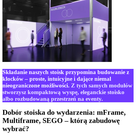
Składanie naszych stoisk przypomina budowanie z
klocków – proste, intuicyjne i dające niemal
nieograniczone możliwości
.
Z tych samych modułów
stworzysz kompaktową wyspę, eleganckie stoisko
albo rozbudowaną przestrzeń na eventy.
Dobór stoiska do wydarzenia: mFrame,
Multiframe, SEGO – którą zabudowę
wybrać?