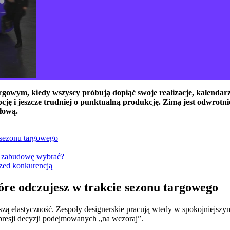
rgowym, kiedy wszyscy próbują dopiąć swoje realizacje, kalendar
ę i jeszcze trudniej o punktualną produkcję. Zimą jest odwrotnie.
głową.
 sezonu targowego
ą zabudowę wybrać?
rzed konkurencją
óre odczujesz w trakcie sezonu targowego
szą elastyczność. Zespoły designerskie pracują wtedy w spokojniejszy
presji decyzji podejmowanych „na wczoraj”.