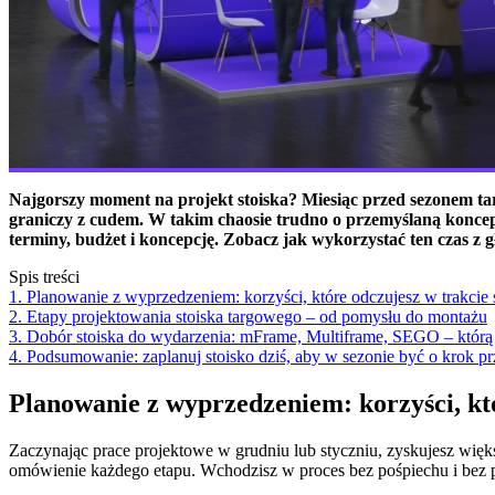
Najgorszy moment na projekt stoiska? Miesiąc przed sezonem ta
graniczy z cudem. W takim chaosie trudno o przemyślaną koncepcj
terminy, budżet i koncepcję. Zobacz jak wykorzystać ten czas z 
Spis treści
1. Planowanie z wyprzedzeniem: korzyści, które odczujesz w trakcie
2. Etapy projektowania stoiska targowego – od pomysłu do montażu
3. Dobór stoiska do wydarzenia: mFrame, Multiframe, SEGO – któr
4. Podsumowanie: zaplanuj stoisko dziś, aby w sezonie być o krok p
Planowanie z wyprzedzeniem: korzyści, kt
Zaczynając prace projektowe w grudniu lub styczniu, zyskujesz więk
omówienie każdego etapu. Wchodzisz w proces bez pośpiechu i bez 