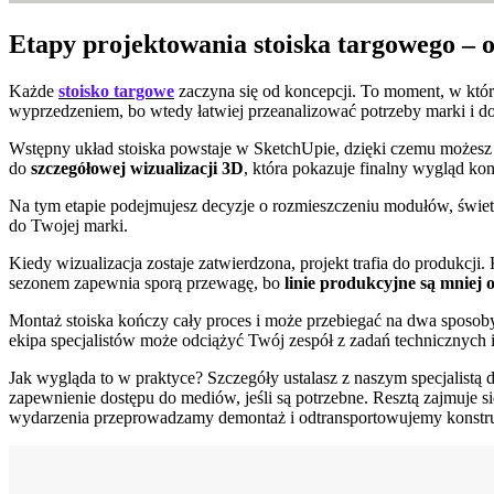
Etapy projektowania stoiska targowego –
Każde
stoisko targowe
zaczyna się od koncepcji. To moment, w któr
wyprzedzeniem, bo wtedy łatwiej przeanalizować potrzeby marki i d
Wstępny układ stoiska powstaje w SketchUpie, dzięki czemu możesz oc
do
szczegółowej wizualizacji 3D
, która pokazuje finalny wygląd kon
Na tym etapie podejmujesz decyzje o rozmieszczeniu modułów, świetl
do Twojej marki.
Kiedy wizualizacja zostaje zatwierdzona, projekt trafia do produkcj
sezonem zapewnia sporą przewagę, bo
linie produkcyjne są mniej 
Montaż stoiska kończy cały proces i może przebiegać na dwa sposoby
ekipa specjalistów może odciążyć Twój zespół z zadań technicznych 
Jak wygląda to w praktyce? Szczegóły ustalasz z naszym specjalistą
zapewnienie dostępu do mediów, jeśli są potrzebne. Resztą zajmuje s
wydarzenia przeprowadzamy demontaż i odtransportowujemy konstru