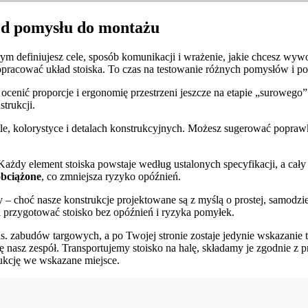
 od pomysłu do montażu
ym definiujesz cele, sposób komunikacji i wrażenie, jakie chcesz wyw
opracować układ stoiska. To czas na testowanie różnych pomysłów i 
enić proporcje i ergonomię przestrzeni jeszcze na etapie „surowego” p
strukcji.
e, kolorystyce i detalach konstrukcyjnych. Możesz sugerować poprawki
i. Każdy element stoiska powstaje według ustalonych specyfikacji, a 
obciążone
, co zmniejsza ryzyko opóźnień.
 – choć nasze konstrukcje projektowane są z myślą o prostej, samodzi
i przygotować stoisko bez opóźnień i ryzyka pomyłek.
 ds. zabudów targowych, a po Twojej stronie zostaje jedynie wskazanie
ię nasz zespół. Transportujemy stoisko na halę, składamy je zgodnie 
kcję we wskazane miejsce.