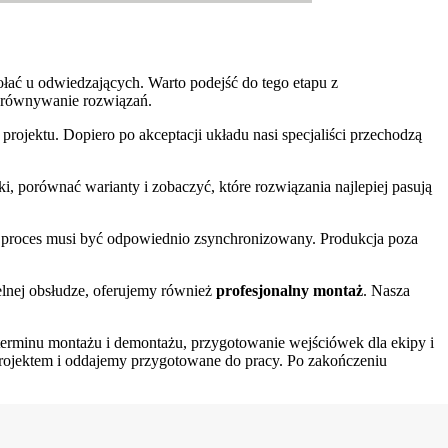
ołać u odwiedzających. Warto podejść do tego etapu z
porównywanie rozwiązań.
rojektu. Dopiero po akceptacji układu nasi specjaliści przechodzą
, porównać warianty i zobaczyć, które rozwiązania najlepiej pasują
cały proces musi być odpowiednio zsynchronizowany. Produkcja poza
elnej obsłudze, oferujemy również
profesjonalny montaż
. Nasza
 terminu montażu i demontażu, przygotowanie wejściówek dla ekipy i
z projektem i oddajemy przygotowane do pracy. Po zakończeniu