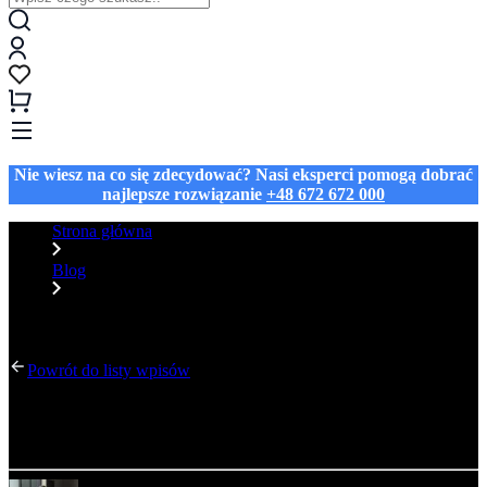
Nie wiesz na co się zdecydować? Nasi eksperci pomogą dobrać
najlepsze rozwiązanie
+48 672 672 000
Strona główna
Blog
Wellbeing w praktyce – systemy, które porządkują biuro i
uspokajają głowę
Powrót do listy wpisów
Wellbeing w praktyce – systemy, które porządkują
biuro i uspokajają głowę