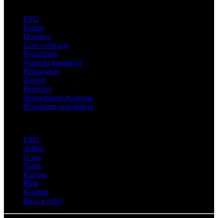
Wsparcie
FAQ
Pomoc
Dostawa
Czas realizacji
Regulamin
Warunki gwarancji
Reklamacje
Zwroty
Płatności
Sprawdzenie do druku
Regulamin newslettera
O adsystem
FAQ
AdPro
O nas
Team
Kariera
Blog
Kontakt
Baza wiedzy