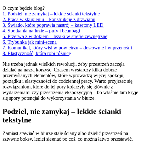
O czym będzie blog?
1. Podziel, nie zamykaj – lekkie ścianki tekstylne
2. Praca w skupieniu – konstrukcje z drzwiami
3. Światło, które poprawia nastrój – kasetony LED
4. Spotkania na luzie – pufy i beanbagi
5. Przerwa z widokiem – leżaki w strefie zewnętrznej
6. Trybunka jak mini-scena
7. Komunikat, który wisi w powietrzu – dosłownie i w przenośni
8. Elastyczność, która robi różnicę
Nie trzeba jednak wielkich rewolucji, żeby przestrzeń zaczęła
działać na naszą korzyść. Czasem wystarczy kilka dobrze
przemyślanych elementów, które wprowadzą więcej spokoju,
porządku i elastyczności do codziennej pracy. Warto przyjrzeć się
rozwiązaniom, które do tej pory kojarzyły się głównie z
wydarzeniami czy przestrzenią ekspozycyjną – bo właśnie tam kryje
się spory potencjał do wykorzystania w biurze.
Podziel, nie zamykaj – lekkie ścianki
tekstylne
Zamiast stawiać w biurze stałe ściany albo dzielić przestrzeń na
sztywne boksy, lepiej sięgnąć po coś, co można łatwo przestawić,