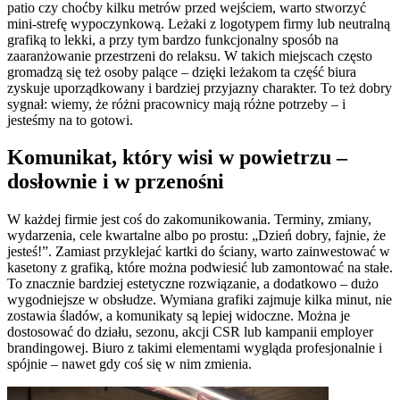
patio czy choćby kilku metrów przed wejściem, warto stworzyć
mini-strefę wypoczynkową. Leżaki z logotypem firmy lub neutralną
grafiką to lekki, a przy tym bardzo funkcjonalny sposób na
zaaranżowanie przestrzeni do relaksu. W takich miejscach często
gromadzą się też osoby palące – dzięki leżakom ta część biura
zyskuje uporządkowany i bardziej przyjazny charakter. To też dobry
sygnał: wiemy, że różni pracownicy mają różne potrzeby – i
jesteśmy na to gotowi.
Komunikat, który wisi w powietrzu –
dosłownie i w przenośni
W każdej firmie jest coś do zakomunikowania. Terminy, zmiany,
wydarzenia, cele kwartalne albo po prostu: „Dzień dobry, fajnie, że
jesteś!”. Zamiast przyklejać kartki do ściany, warto zainwestować w
kasetony z grafiką, które można podwiesić lub zamontować na stałe.
To znacznie bardziej estetyczne rozwiązanie, a dodatkowo – dużo
wygodniejsze w obsłudze. Wymiana grafiki zajmuje kilka minut, nie
zostawia śladów, a komunikaty są lepiej widoczne. Można je
dostosować do działu, sezonu, akcji CSR lub kampanii employer
brandingowej. Biuro z takimi elementami wygląda profesjonalnie i
spójnie – nawet gdy coś się w nim zmienia.