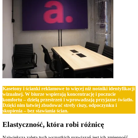
Kasetony i ścianki reklamowe to więcej niż nośniki identyfikacji
wizualnej. W biurze wspierają koncentrację i poczucie
komfortu – dzielą przestrzeń i wprowadzają przyjazne światło.
Dzięki nim łatwiej zbudować strefy ciszy, odpoczynku i
skupienia – bez stawiania ścian.
Elastyczność, która robi różnicę
Największą zaletą tych wszystkich rozwiązań jest ich zmienność.