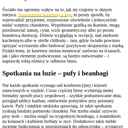
Światło ma ogromny wpływ na to, jak się czujemy w danym
miejscu.
Nowoczesne kasetony z logo
to prosty sposób, by
wprowadzić przyjemne, rozproszone oświetlenie i jednocześnie
nadać wnętrzu charakteru. Wypełnione grafiką na tkaninie, mogą
przedstawiać naturę, cytat, wzór geometryczny albo po prostu
brandową ilustrację. Dobrze wyglądają w recepcji, nad aneksem
kuchennym albo w strefie chilloutu – tam, gdzie światło powinno
sprzyjać wyciszeniu albo budować pozytywne skojarzenia z marką.
Dzięki temu, że kasetony można montować zarówno na ścianach,
jak i jako elementy podwieszane, są bardzo uniwersalne – i
naprawdę robią różnicę w odbiorze biura.
Spotkania na luzie – pufy i beanbagi
Nie każde spotkanie wymaga sali konferencyjnej i krzeseł
ustawionych w rzędzie. Coraz częściej firmy wybierają mniej
formalny sposób pracy zespołowej – szybkie podsumowanie dnia,
przegląd tablicy kanban, omówienie pomysłów przy porannej
kawie. Pufy i miękkie siedziska sprawiają, że takie spotkania
zyskują bardziej partnerski charakter. Nie trzeba siadać sztywno
przy stole – można usiąść na wygodnym beanbagu, z notatnikiem
na kolanach i kubkiem herbaty w ręce. Dodatkowo takie meble
świetnie funkcjonują w przestrzeniach do odpoczynku – wystarczy