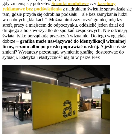
gdy zmienią się potrzeby.
Ścianki modułowe
czy
kasetony
reklamowe bez podświetlenia
z nadrukiem świetnie sprawdzają się
tam, gdzie przyda się odrobina podziału – ale bez zamykania ludzi
w osobnych „klatkach”. Można nimi zaznaczyć granicę między
strefą pracy a miejscem do odpoczynku, oddzielić jeden dział od
drugiego albo stworzyć tło do spotkań zespołowych. Nie odcinają
świata, tylko porządkują przestrzeń wizualnie. Do tego wyglądają
dobrze –
grafika może nawiązywać do identyfikacji wizualnej
firmy, sezonu albo po prostu poprawiać nastrój.
A jeśli coś się
zmieni? Wystarczy przesunąć, wymienić grafikę, dostosować do
sytuacji. Estetyka i elastyczność idą tu w parze.Flex