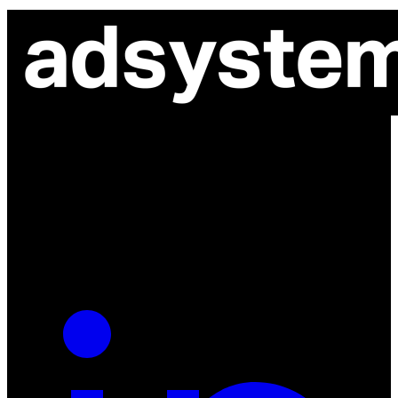
ul. Atramentowa 11
55-040 Bielany Wrocławskie
NIP: 8942678597
REGON: 932660597