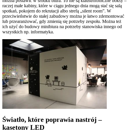
można postawić w środku biura. To nie są klaustrofobiczne boksy –
raczej małe kabiny, które w ciągu jednego dnia mogą stać się salą
spotkań, pokojem do rekrutacji albo strefą „silent room”. W
przeciwieństwie do stałej zabudowy można je łatwo zdemontować
lub przearanżować, gdy zmienią się potrzeby zespołu. Można też
ich użyć do budowy minibiura na potrzeby stanowiska innego od
wszystkich np. informatyka.
Światło, które poprawia nastrój –
kasetony LED