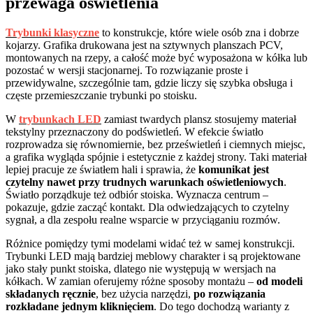
przewaga oświetlenia
Trybunki klasyczne
to konstrukcje, które wiele osób zna i dobrze
kojarzy. Grafika drukowana jest na sztywnych planszach PCV,
montowanych na rzepy, a całość może być wyposażona w kółka lub
pozostać w wersji stacjonarnej. To rozwiązanie proste i
przewidywalne, szczególnie tam, gdzie liczy się szybka obsługa i
częste przemieszczanie trybunki po stoisku.
W
trybunkach LED
zamiast twardych plansz stosujemy materiał
tekstylny przeznaczony do podświetleń. W efekcie światło
rozprowadza się równomiernie, bez prześwietleń i ciemnych miejsc,
a grafika wygląda spójnie i estetycznie z każdej strony. Taki materiał
lepiej pracuje ze światłem hali i sprawia, że
komunikat jest
czytelny nawet przy trudnych warunkach oświetleniowych
.
Światło porządkuje też odbiór stoiska. Wyznacza centrum –
pokazuje, gdzie zacząć kontakt. Dla odwiedzających to czytelny
sygnał, a dla zespołu realne wsparcie w przyciąganiu rozmów.
Różnice pomiędzy tymi modelami widać też w samej konstrukcji.
Trybunki LED mają bardziej meblowy charakter i są projektowane
jako stały punkt stoiska, dlatego nie występują w wersjach na
kółkach. W zamian oferujemy różne sposoby montażu –
od modeli
składanych ręcznie
, bez użycia narzędzi,
po rozwiązania
rozkładane jednym kliknięciem
. Do tego dochodzą warianty z