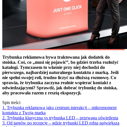
Trybunka reklamowa bywa traktowana jak dodatek do
stoiska. Coś, co „musi się pojawić”, bo gdzieś trzeba rozłożyć
katalogi. Tymczasem to właśnie przy niej dochodzi do
pierwszego, najbardziej naturalnego kontaktu z marką. Jeśli
nie spełni swojej roli, trudno liczyć na dłuższą rozmowę. Co
sprawia, że trybunka zaczyna realnie wspierać kontakt z
odwiedzającymi? Sprawdź, jak dobrać trybunkę do stoiska,
aby pracowała razem z resztą ekspozycji.
Spis treści
1. Trybunka reklamowa jako centrum interakcji – mikromoment
kontaktu z Twoją marką
2. Trybunka klasyczna vs trybunka LED – przewaga oświetlenia
3. Od targów po recepcje – gdzie trybunki LED robią największą