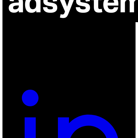
ul. Atramentowa 11
55-040 Bielany Wrocławskie
NIP: 8942678597
REGON: 932660597