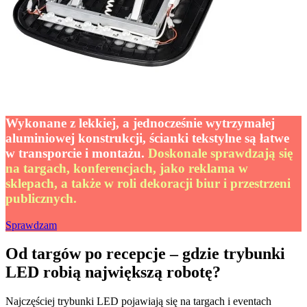
Wykonane z lekkiej, a jednocześnie wytrzymałej
aluminiowej konstrukcji, ścianki tekstylne są łatwe
w transporcie i montażu
.
Doskonale sprawdzają się
na targach, konferencjach, jako reklama w
sklepach, a także w roli dekoracji biur i przestrzeni
publicznych.
Sprawdzam
Od targów po recepcje – gdzie trybunki
LED robią największą robotę?
Najczęściej trybunki LED pojawiają się na targach i eventach