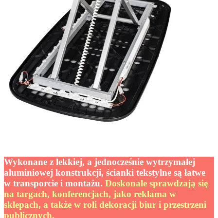
Wykonane z lekkiej, a jednocześnie wytrzymałej
aluminiowej konstrukcji, ścianki tekstylne są łatwe
w transporcie i montażu
.
Doskonale sprawdzają się
na targach, konferencjach, jako reklama w
sklepach, a także w roli dekoracji biur i przestrzeni
publicznych.