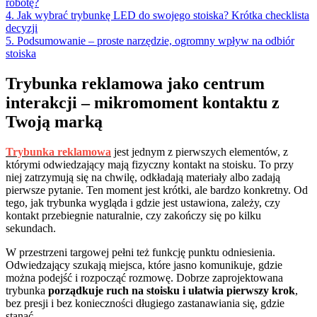
robotę?
4. Jak wybrać trybunkę LED do swojego stoiska? Krótka checklista
decyzji
5. Podsumowanie – proste narzędzie, ogromny wpływ na odbiór
stoiska
Trybunka reklamowa jako centrum
interakcji – mikromoment kontaktu z
Twoją marką
Trybunka reklamowa
jest jednym z pierwszych elementów, z
którymi odwiedzający mają fizyczny kontakt na stoisku. To przy
niej zatrzymują się na chwilę, odkładają materiały albo zadają
pierwsze pytanie. Ten moment jest krótki, ale bardzo konkretny. Od
tego, jak trybunka wygląda i gdzie jest ustawiona, zależy, czy
kontakt przebiegnie naturalnie, czy zakończy się po kilku
sekundach.
W przestrzeni targowej pełni też funkcję punktu odniesienia.
Odwiedzający szukają miejsca, które jasno komunikuje, gdzie
można podejść i rozpocząć rozmowę. Dobrze zaprojektowana
trybunka
porządkuje ruch na stoisku i ułatwia pierwszy krok
,
bez presji i bez konieczności długiego zastanawiania się, gdzie
stanąć.