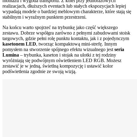
montażu i wygoda transportu. Z kolei przy jednorazowych
realizacjach, dłuższych eventach lub stałych ekspozycjach lepiej
wypadają modele o bardziej meblowym charakterze, które stają się
stabilnym i wyraźnym punktem przestrzeni.
Na końcu warto spojrzeć na trybunkę jako część większego
zestawu. Dobrze współgra zarówno z pełnymi zabudowami stoisk
targowych, gdzie pełni rolę punktu kontaktu, jak i z pojedynczym
kasetonem LED
, tworząc kompaktową mini-strefę. Innym
pomysłem na stworzenie spójnego efektu wizualnego jest
seria
Lumina
– trybunka, kaseton i stojak na ulotki z tej rodziny
wyróżniają się podwójnym oświetleniem LED RGB. Możesz
zestawić je w jedną, świetlną kompozycję i ustawić kolor
podświetlenia zgodnie ze swoją wizją.