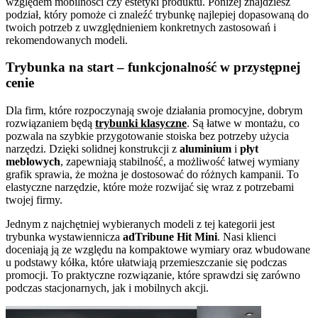
względem mobilności czy estetyki produktu. Poniżej znajdziesz
podział, który pomoże ci znaleźć trybunkę najlepiej dopasowaną do
twoich potrzeb z uwzględnieniem konkretnych zastosowań i
rekomendowanych modeli.
Trybunka na start – funkcjonalność w przystępnej
cenie
Dla firm, które rozpoczynają swoje działania promocyjne, dobrym
rozwiązaniem będą
trybunki klasyczne
. Są łatwe w montażu, co
pozwala na szybkie przygotowanie stoiska bez potrzeby użycia
narzędzi. Dzięki solidnej konstrukcji z
aluminium
i
płyt
meblowych
, zapewniają stabilność, a możliwość łatwej wymiany
grafik sprawia, że można je dostosować do różnych kampanii. To
elastyczne narzędzie, które może rozwijać się wraz z potrzebami
twojej firmy.
Jednym z najchętniej wybieranych modeli z tej kategorii jest
trybunka wystawiennicza
adTribune Hit Mini
. Nasi klienci
doceniają ją ze względu na kompaktowe wymiary oraz wbudowane
u podstawy kółka, które ułatwiają przemieszczanie się podczas
promocji. To praktyczne rozwiązanie, które sprawdzi się zarówno
podczas stacjonarnych, jak i mobilnych akcji.