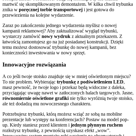
martwić się skomplikowanym demontażem. W kilka chwil trybunka
znika w
poręcznej torbie transportowej
i jest gotowa do
przewiezienia na kolejne wydarzenie.
Zaraz po zakończeniu jednego wydarzenia myślisz o nowej
kampanii reklamowej? Aby zaktualizować wygląd trybunki,
wystarczy zamówić
nowy wydruk
z aktualnym przekazem. Z
łatwością zamontujesz go na już posiadanej konstrukcji. Dzięki
temu możesz dostosować trybunkę do nowej kampanii, bez
konieczności inwestowania w nowy sprzęt.
Innowacyjne rozwiązania
A co jeśli twoje stoisko znajduje się w mniej oświetlonym miejscu?
To nie problem. Wybierając
trybunkę z podświetleniem LED
,
masz pewność, że twoje logo i przekaz będą widoczne z daleka,
przyciągając uwagę nawet w zatłoczonych halach targowych. Jasne,
równomiernie oświetlone grafiki
nie tylko wyróżnią twoje stoisko,
ale też dodadzą mu nowoczesnego charakteru.
Potrzebujesz trybunki, którą możesz wziąć ze sobą na mobilne
prezentacje lub występy na konferencjach? Postaw na model pop-
up. Kiedy staniesz przed klientem i
jednym płynnym ruchem
rozłożysz trybunkę, z pewnością uzyskasz efekt „wow”.
Innowacyjny system montażu robi wrażenie na obserwatorach i