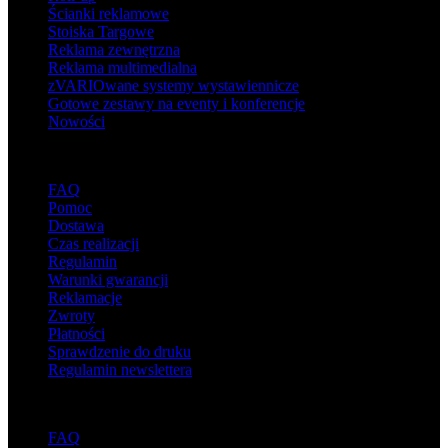
Ścianki reklamowe
Stoiska Targowe
Reklama zewnętrzna
Reklama multimedialna
zVARIOwane systemy wystawiennicze
Gotowe zestawy na eventy i konferencje
Nowości
Wsparcie
FAQ
Pomoc
Dostawa
Czas realizacji
Regulamin
Warunki gwarancji
Reklamacje
Zwroty
Płatności
Sprawdzenie do druku
Regulamin newslettera
O adsystem
FAQ