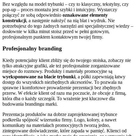
Bez względu na model trybunki – czy to klasyczny, tekstylny, czy
pop-up – proces montażu jest szybki i intuicyjny. Wystarczy
połączyć ze sobą odpowiednio
oznakowane elementy
konstrukcji
, a następnie nałożyć na nią blat i wydruk. Nie
potrzebujesz do tego żadnych narzędzi ani specjalistycznej wiedzy –
dosłownie w kilka minut stoisz przed w pełni gotowym,
profesjonalnym punktem kontaktowym twojej firmy.
Profesjonalny branding
Kiedy potencjalny klient zbliży się do twojego stoiska, zobaczy nie
tylko atrakcyjne grafiki, ale też profesjonalnie zorganizowane
miejsce do rozmowy. Produkty i materiały promocyjne są
wyeksponowane na blacie trybunki
, a półki zapewniają łatwy
dostęp do wszystkich niezbędnych akcesoriów. To pozwala na
sprawne i komfortowe prowadzenie prezentacji bez zbędnych
przerw. W efekcie klient od razu ma poczucie, że obcuje z firmą,
która dba o każdy szczegół. To wrażenie jest kluczowe dla
budowania brandingu marki.
Prezentacja produktów na dobrze zaprojektowanej trybunce
podkreśla spójność wizerunku firmy. Logo, kolory, a nawet
komunikaty na materiałach promocyjnych tworzą jedno,
zintegrowane doświadczenie, które zapada w pamięć. Klienci od