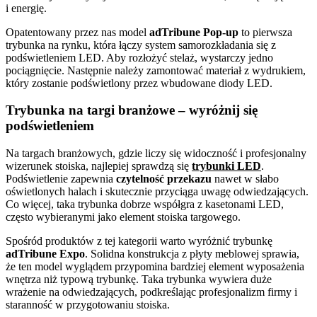
i energię.
Opatentowany przez nas model
adTribune Pop-up
to pierwsza
trybunka na rynku, która łączy system samorozkładania się z
podświetleniem LED. Aby rozłożyć stelaż, wystarczy jedno
pociągnięcie. Następnie należy zamontować materiał z wydrukiem,
który zostanie podświetlony przez wbudowane diody LED.
Trybunka na targi branżowe – wyróżnij się
podświetleniem
Na targach branżowych, gdzie liczy się widoczność i profesjonalny
wizerunek stoiska, najlepiej sprawdzą się
trybunki LED
.
Podświetlenie zapewnia
czytelność przekazu
nawet w słabo
oświetlonych halach i skutecznie przyciąga uwagę odwiedzających.
Co więcej, taka trybunka dobrze współgra z kasetonami LED,
często wybieranymi jako element stoiska targowego.
Spośród produktów z tej kategorii warto wyróżnić trybunkę
adTribune Expo
. Solidna konstrukcja z płyty meblowej sprawia,
że ten model wyglądem przypomina bardziej element wyposażenia
wnętrza niż typową trybunkę. Taka trybunka wywiera duże
wrażenie na odwiedzających, podkreślając profesjonalizm firmy i
staranność w przygotowaniu stoiska.