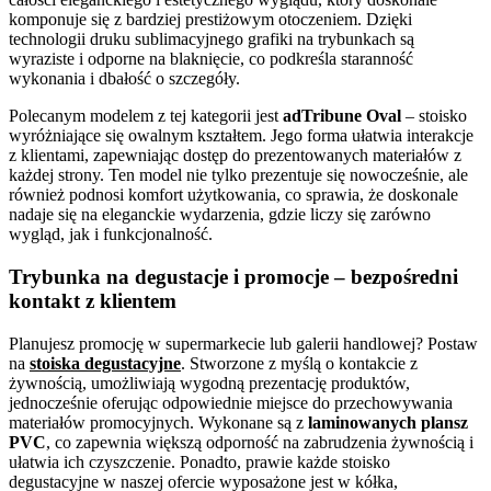
komponuje się z bardziej prestiżowym otoczeniem. Dzięki
technologii druku sublimacyjnego grafiki na trybunkach są
wyraziste i odporne na blaknięcie, co podkreśla staranność
wykonania i dbałość o szczegóły.
Polecanym modelem z tej kategorii jest
adTribune Oval
– stoisko
wyróżniające się owalnym kształtem. Jego forma ułatwia interakcje
z klientami, zapewniając dostęp do prezentowanych materiałów z
każdej strony. Ten model nie tylko prezentuje się nowocześnie, ale
również podnosi komfort użytkowania, co sprawia, że doskonale
nadaje się na eleganckie wydarzenia, gdzie liczy się zarówno
wygląd, jak i funkcjonalność.
Trybunka na degustacje i promocje – bezpośredni
kontakt z klientem
Planujesz promocję w supermarkecie lub galerii handlowej? Postaw
na
stoiska degustacyjne
. Stworzone z myślą o kontakcie z
żywnością, umożliwiają wygodną prezentację produktów,
jednocześnie oferując odpowiednie miejsce do przechowywania
materiałów promocyjnych. Wykonane są z
laminowanych plansz
PVC
, co zapewnia większą odporność na zabrudzenia żywnością i
ułatwia ich czyszczenie. Ponadto, prawie każde stoisko
degustacyjne w naszej ofercie wyposażone jest w kółka,