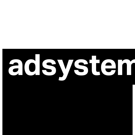
ul. Atramentowa 11
55-040 Bielany Wrocławskie
NIP: 8942678597
REGON: 932660597