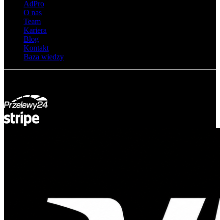
AdPro
O nas
Team
Kariera
Blog
Kontakt
Baza wiedzy
© Adsystem 2026. Wszelkie prawa zastrzeżone.