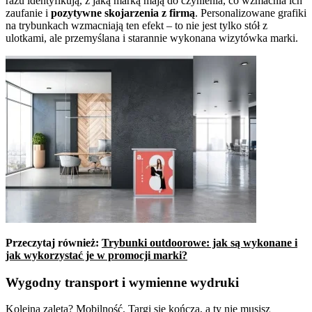
razu identyfikują, z jaką marką mają do czynienia, co wzmacnia ich
zaufanie i
pozytywne skojarzenia z firmą
. Personalizowane grafiki
na trybunkach wzmacniają ten efekt – to nie jest tylko stół z
ulotkami, ale przemyślana i starannie wykonana wizytówka marki.
Przeczytaj również:
Trybunki outdoorowe: jak są wykonane i
jak wykorzystać je w promocji marki?
Wygodny transport i wymienne wydruki
Kolejna zaleta? Mobilność. Targi się kończą, a ty nie musisz