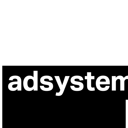
ul. Atramentowa 11
55-040 Bielany Wrocławskie
NIP: 8942678597