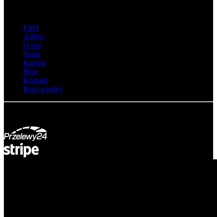
O adsystem
FAQ
AdPro
O nas
Team
Kariera
Blog
Kontakt
Baza wiedzy
© Adsystem 2026. Wszelkie prawa zastrzeżone.