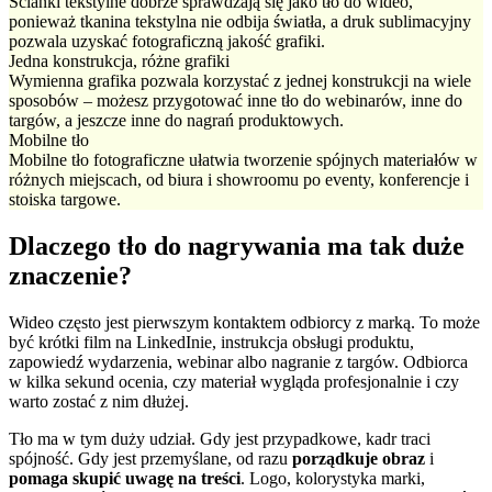
Ścianki tekstylne dobrze sprawdzają się jako tło do wideo,
ponieważ tkanina tekstylna nie odbija światła, a druk sublimacyjny
pozwala uzyskać fotograficzną jakość grafiki.
Jedna konstrukcja, różne grafiki
Wymienna grafika pozwala korzystać z jednej konstrukcji na wiele
sposobów – możesz przygotować inne tło do webinarów, inne do
targów, a jeszcze inne do nagrań produktowych.
Mobilne tło
Mobilne tło fotograficzne ułatwia tworzenie spójnych materiałów w
różnych miejscach, od biura i showroomu po eventy, konferencje i
stoiska targowe.
Dlaczego tło do nagrywania ma tak duże
znaczenie?
Wideo często jest pierwszym kontaktem odbiorcy z marką. To może
być krótki film na LinkedInie, instrukcja obsługi produktu,
zapowiedź wydarzenia, webinar albo nagranie z targów. Odbiorca
w kilka sekund ocenia, czy materiał wygląda profesjonalnie i czy
warto zostać z nim dłużej.
Tło ma w tym duży udział. Gdy jest przypadkowe, kadr traci
spójność. Gdy jest przemyślane, od razu
porządkuje obraz
i
pomaga skupić uwagę na treści
. Logo, kolorystyka marki,