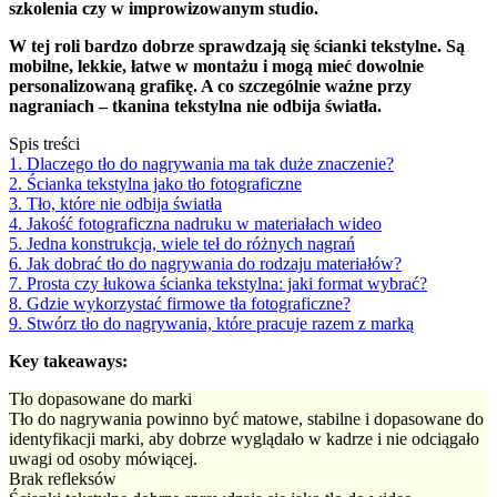
szkolenia czy w improwizowanym studio.
W tej roli bardzo dobrze sprawdzają się ścianki tekstylne. Są
mobilne, lekkie, łatwe w montażu i mogą mieć dowolnie
personalizowaną grafikę. A co szczególnie ważne przy
nagraniach – tkanina tekstylna nie odbija światła.
Spis treści
1. Dlaczego tło do nagrywania ma tak duże znaczenie?
2. Ścianka tekstylna jako tło fotograficzne
3. Tło, które nie odbija światła
4. Jakość fotograficzna nadruku w materiałach wideo
5. Jedna konstrukcja, wiele teł do różnych nagrań
6. Jak dobrać tło do nagrywania do rodzaju materiałów?
7. Prosta czy łukowa ścianka tekstylna: jaki format wybrać?
8. Gdzie wykorzystać firmowe tła fotograficzne?
9. Stwórz tło do nagrywania, które pracuje razem z marką
Key takeaways:
Tło dopasowane do marki
Tło do nagrywania powinno być matowe, stabilne i dopasowane do
identyfikacji marki, aby dobrze wyglądało w kadrze i nie odciągało
uwagi od osoby mówiącej.
Brak refleksów