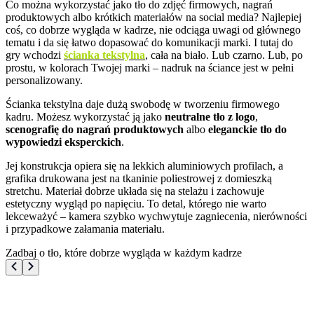
Co można wykorzystać jako tło do zdjęć firmowych, nagrań
produktowych albo krótkich materiałów na social media? Najlepiej
coś, co dobrze wygląda w kadrze, nie odciąga uwagi od głównego
tematu i da się łatwo dopasować do komunikacji marki. I tutaj do
gry wchodzi
ścianka tekstylna
, cała na biało. Lub czarno. Lub, po
prostu, w kolorach Twojej marki – nadruk na ściance jest w pełni
personalizowany.
Ścianka tekstylna daje dużą swobodę w tworzeniu firmowego
kadru. Możesz wykorzystać ją jako
neutralne tło z logo
,
scenografię do nagrań produktowych
albo
eleganckie tło do
wypowiedzi eksperckich
.
Jej konstrukcja opiera się na lekkich aluminiowych profilach, a
grafika drukowana jest na tkaninie poliestrowej z domieszką
stretchu. Materiał dobrze układa się na stelażu i zachowuje
estetyczny wygląd po napięciu. To detal, którego nie warto
lekceważyć – kamera szybko wychwytuje zagniecenia, nierówności
i przypadkowe załamania materiału.
Zadbaj o tło, które dobrze wygląda w każdym kadrze