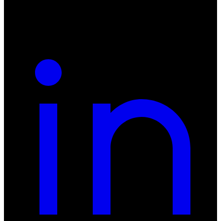
REGON: 932660597