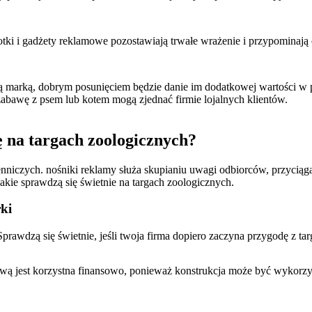
lotki i gadżety reklamowe pozostawiają trwałe wrażenie i przypominają
ją marką, dobrym posunięciem będzie danie im dodatkowej wartości w p
bawę z psem lub kotem mogą zjednać firmie lojalnych klientów.
ę na targach zoologicznych?
niczych. nośniki reklamy służa skupianiu uwagi odbiorców, przyciągani
jakie sprawdzą się świetnie na targach zoologicznych.
ki
prawdzą się świetnie, jeśli twoja firma dopiero zaczyna przygodę z t
ową jest korzystna finansowo, ponieważ konstrukcja może być wykorz