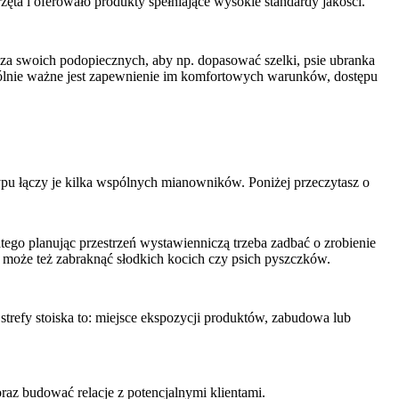
ęta i oferowało produkty spełniające wysokie standardy jakości.
za swoich podopiecznych, aby np. dopasować szelki, psie ubranka
gólnie ważne jest zapewnienie im komfortowych warunków, dostępu
typu łączy je kilka wspólnych mianowników. Poniżej przeczytasz o
ego planując przestrzeń wystawienniczą trzeba zadbać o zrobienie
e może też zabraknąć słodkich kocich czy psich pyszczków.
 strefy stoiska to: miejsce ekspozycji produktów, zabudowa lub
raz budować relacje z potencjalnymi klientami.