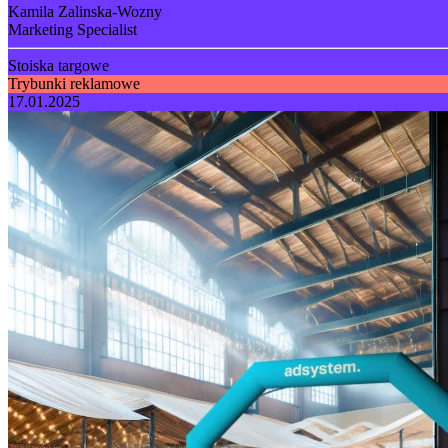
Kamila Zalinska-Wozny
Marketing Specialist
Stoiska targowe
Trybunki reklamowe
17.01.2025