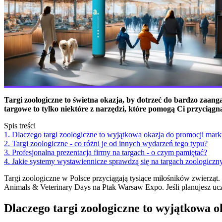
Targi zoologiczne to świetna okazja, by dotrzeć do bardzo zaa
targowe to tylko niektóre z narzędzi, które pomogą Ci przyciąg
Spis treści
1. Dlaczego targi zoologiczne to wyjątkowa okazja do promocji mark
2. Targi zoologiczne - co różni je od innych wydarzeń tego typu?
3. Profesjonalna prezentacja firmy na targach - o czym pamiętać?
4. Jakie systemy wystawiennicze sprawdzą się na targach zoologiczn
Targi zoologiczne w Polsce przyciągają tysiące miłośników zwierząt
Animals & Veterinary Days na Ptak Warsaw Expo. Jeśli planujesz ucz
Dlaczego targi zoologiczne to wyjątkowa 