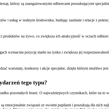
erząt, którzy są zaangażowanymi odbiorcami poszukującymi specjalist
tów i usług w realnym środowisku, budując zaufanie i relacje z potenc
ci produktów na żywo, co zwiększa ich atrakcyjność w oczach odbior
gach wzmacnia pozycję marki na rynku i zwiększa jej rozpoznawalnoś
zać warsztaty, konkursy i akcje specjalne, dzięki którym możliwe j
wydarzeń tego typu?
ypadku pozostałych branż. O najważniejszych czynnikach, które na to w
, są emocjonalnie związani ze swoimi pupilami i poszukują dla nich n