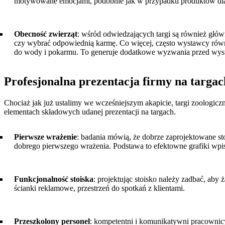
motywowane emocjami, podobnie jak w przypadku produktów dla dzi
Obecność zwierząt
: wśród odwiedzających targi są również głó
czy wybrać odpowiednią karmę. Co więcej, często wystawcy równ
do wody i pokarmu. To generuje dodatkowe wyzwania przed wys
Profesjonalna prezentacja firmy na targac
Chociaż jak już ustalimy we wcześniejszym akapicie, targi zoologic
elementach składowych udanej prezentacji na targach.
Pierwsze wrażenie
: badania mówią, że dobrze zaprojektowane st
dobrego pierwszego wrażenia. Podstawa to efektowne grafiki wpis
Funkcjonalność stoiska
: projektując stoisko należy zadbać, aby
ścianki reklamowe, przestrzeń do spotkań z klientami.
Przeszkolony personel
: kompetentni i komunikatywni pracownicy 