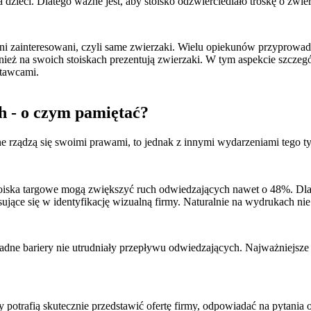
eci. Dlatego ważne jest, aby stoisko odzwierciedlało troskę o zwierz
wni zainteresowani, czyli same zwierzaki. Wielu opiekunów przyprowad
ież na swoich stoiskach prezentują zwierzaki. W tym aspekcie szcze
tawcami.
h - o czym pamiętać?
zne rządzą się swoimi prawami, to jednak z innymi wydarzeniami tego 
oiska targowe mogą zwiększyć ruch odwiedzających nawet o 48%. Dlat
ujące się w identyfikację wizualną firmy. Naturalnie na wydrukach ni
 żadne bariery nie utrudniały przepływu odwiedzających. Najważniejsze
potrafią skutecznie przedstawić ofertę firmy, odpowiadać na pytania o