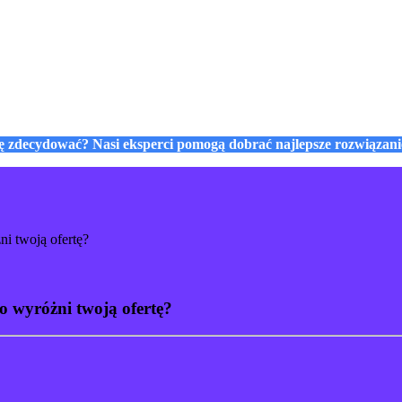
się zdecydować? Nasi eksperci pomogą dobrać najlepsze rozwiązan
i twoją ofertę?
o wyróżni twoją ofertę?