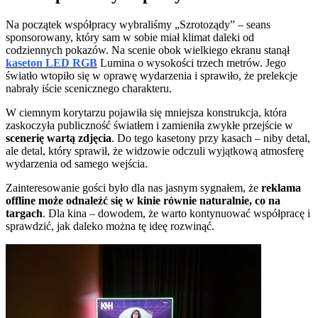
Na początek współpracy wybraliśmy „Szrotoządy” – seans
sponsorowany, który sam w sobie miał klimat daleki od
codziennych pokazów. Na scenie obok wielkiego ekranu stanął
kaseton LED RGB
Lumina o wysokości trzech metrów. Jego
światło wtopiło się w oprawę wydarzenia i sprawiło, że prelekcje
nabrały iście scenicznego charakteru.
W ciemnym korytarzu pojawiła się mniejsza konstrukcja, która
zaskoczyła publiczność światłem i zamieniła zwykłe przejście w
scenerię wartą zdjęcia
. Do tego kasetony przy kasach – niby detal,
ale detal, który sprawił, że widzowie odczuli wyjątkową atmosferę
wydarzenia od samego wejścia.
Zainteresowanie gości było dla nas jasnym sygnałem, że
reklama
offline może odnaleźć się w kinie równie naturalnie, co na
targach
. Dla kina – dowodem, że warto kontynuować współpracę i
sprawdzić, jak daleko można tę ideę rozwinąć.