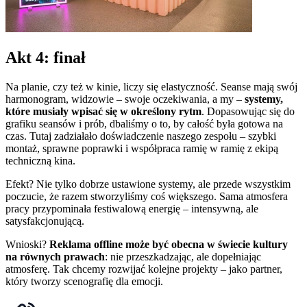
Akt 4: finał
Na planie, czy też w kinie, liczy się elastyczność. Seanse mają swój
harmonogram, widzowie – swoje oczekiwania, a my –
systemy,
które musiały wpisać się w określony rytm
. Dopasowując się do
grafiku seansów i prób, dbaliśmy o to, by całość była gotowa na
czas. Tutaj zadziałało doświadczenie naszego zespołu – szybki
montaż, sprawne poprawki i współpraca ramię w ramię z ekipą
techniczną kina.
Efekt? Nie tylko dobrze ustawione systemy, ale przede wszystkim
poczucie, że razem stworzyliśmy coś większego. Sama atmosfera
pracy przypominała festiwalową energię – intensywną, ale
satysfakcjonującą.
Wnioski?
Reklama offline może być obecna w świecie kultury
na równych prawach
: nie przeszkadzając, ale dopełniając
atmosferę. Tak chcemy rozwijać kolejne projekty – jako partner,
który tworzy scenografię dla emocji.