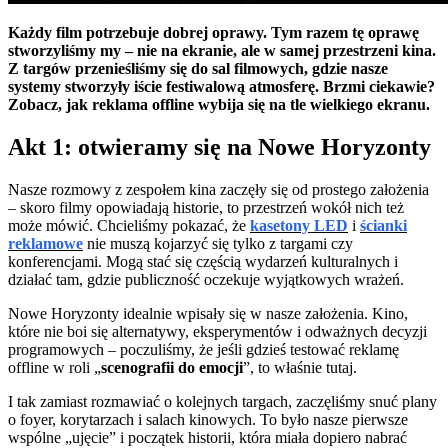
Każdy film potrzebuje dobrej oprawy. Tym razem tę oprawę
stworzyliśmy my – nie na ekranie, ale w samej przestrzeni kina.
Z targów przenieśliśmy się do sal filmowych, gdzie nasze
systemy stworzyły iście festiwalową atmosferę. Brzmi ciekawie?
Zobacz, jak reklama offline wybija się na tle wielkiego ekranu.
Akt 1: otwieramy się na Nowe Horyzonty
Nasze rozmowy z zespołem kina zaczęły się od prostego założenia
– skoro filmy opowiadają historie, to przestrzeń wokół nich też
może mówić. Chcieliśmy pokazać, że
kasetony LED
i
ścianki
reklamowe
nie muszą kojarzyć się tylko z targami czy
konferencjami. Mogą stać się częścią wydarzeń kulturalnych i
działać tam, gdzie publiczność oczekuje wyjątkowych wrażeń.
Nowe Horyzonty idealnie wpisały się w nasze założenia. Kino,
które nie boi się alternatywy, eksperymentów i odważnych decyzji
programowych – poczuliśmy, że jeśli gdzieś testować reklamę
offline w roli „
scenografii do emocji
”, to właśnie tutaj.
I tak zamiast rozmawiać o kolejnych targach, zaczęliśmy snuć plany
o foyer, korytarzach i salach kinowych. To było nasze pierwsze
wspólne „ujęcie” i początek historii, która miała dopiero nabrać