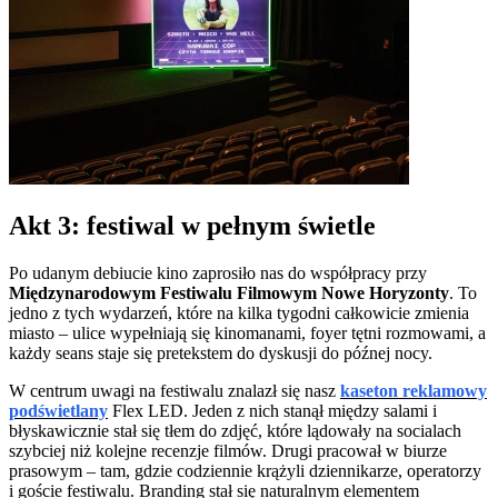
Akt 3: festiwal w pełnym świetle
Po udanym debiucie kino zaprosiło nas do współpracy przy
Międzynarodowym Festiwalu Filmowym Nowe Horyzonty
. To
jedno z tych wydarzeń, które na kilka tygodni całkowicie zmienia
miasto – ulice wypełniają się kinomanami, foyer tętni rozmowami, a
każdy seans staje się pretekstem do dyskusji do późnej nocy.
W centrum uwagi na festiwalu znalazł się nasz
kaseton reklamowy
podświetlany
Flex LED. Jeden z nich stanął między salami i
błyskawicznie stał się tłem do zdjęć, które lądowały na socialach
szybciej niż kolejne recenzje filmów. Drugi pracował w biurze
prasowym – tam, gdzie codziennie krążyli dziennikarze, operatorzy
i goście festiwalu. Branding stał się naturalnym elementem