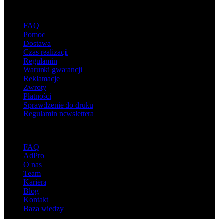
Wsparcie
FAQ
Pomoc
Dostawa
Czas realizacji
Regulamin
Warunki gwarancji
Reklamacje
Zwroty
Płatności
Sprawdzenie do druku
Regulamin newslettera
O adsystem
FAQ
AdPro
O nas
Team
Kariera
Blog
Kontakt
Baza wiedzy