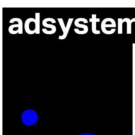
ul. Atramentowa 11
55-040 Bielany Wrocławskie
NIP: 8942678597
REGON: 932660597