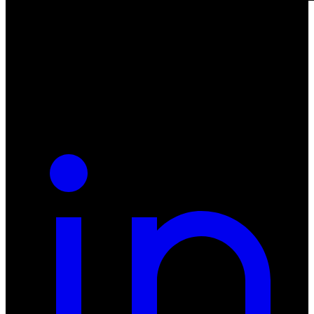
ul. Atramentowa 11
55-040 Bielany Wrocławskie
NIP: 8942678597
REGON: 932660597