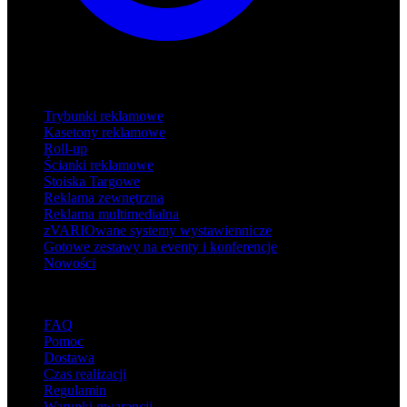
Produkty
Trybunki reklamowe
Kasetony reklamowe
Roll-up
Ścianki reklamowe
Stoiska Targowe
Reklama zewnętrzna
Reklama multimedialna
zVARIOwane systemy wystawiennicze
Gotowe zestawy na eventy i konferencje
Nowości
Wsparcie
FAQ
Pomoc
Dostawa
Czas realizacji
Regulamin
Warunki gwarancji