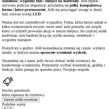
stabilność
,
wygodny blat
i
miejsce na materiały
. Jeśli będzie
używany podczas degustacji, przydadzą się
półki
,
kompaktowa
forma
i
łatwe przenoszenie
. Jeśli ma przyciągać uwagę w dużej
hali, rozważ wersję
LED
.
Ważna jest też częstotliwość wyjazdów. Firma, która bierze udział w
kilku wydarzeniach rocznie, może mieć inne potrzeby niż zespół,
który co tydzień prowadzi akcję w innym miejscu. Im częściej stolik
podróżuje, tym bardziej liczą się szybki montaż, mobilność i
wygodny transport.
Pomyśl też o grafice. Jeśli komunikacja zmienia się często, wybierz
model, w którym można
sprawnie wymienić wydruk.
Skontaktuj się z nami, jeśli chcesz dobrać stolik eventowy do
konkretnego wydarzenia. Pomożemy wybrać konstrukcję, grafikę i
funkcje, które pasują do sposobu pracy Twojego zespołu.
Stwórz przestrzeń,
która zaprasza do rozmowy.
Zamów stoliki eventowe
Podobne wpisy