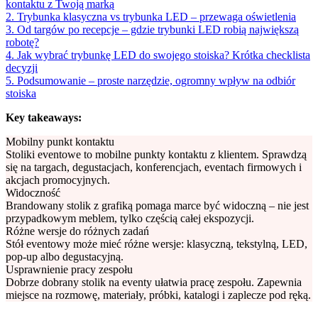
kontaktu z Twoją marką
2. Trybunka klasyczna vs trybunka LED – przewaga oświetlenia
3. Od targów po recepcje – gdzie trybunki LED robią największą
robotę?
4. Jak wybrać trybunkę LED do swojego stoiska? Krótka checklista
decyzji
5. Podsumowanie – proste narzędzie, ogromny wpływ na odbiór
stoiska
Key takeaways:
Mobilny punkt kontaktu
Stoliki eventowe to mobilne punkty kontaktu z klientem. Sprawdzą
się na targach, degustacjach, konferencjach, eventach firmowych i
akcjach promocyjnych.
Widoczność
Brandowany stolik z grafiką pomaga marce być widoczną – nie jest
przypadkowym meblem, tylko częścią całej ekspozycji.
Różne wersje do różnych zadań
Stół eventowy może mieć różne wersje: klasyczną, tekstylną, LED,
pop-up albo degustacyjną.
Usprawnienie pracy zespołu
Dobrze dobrany stolik na eventy ułatwia pracę zespołu. Zapewnia
miejsce na rozmowę, materiały, próbki, katalogi i zaplecze pod ręką.