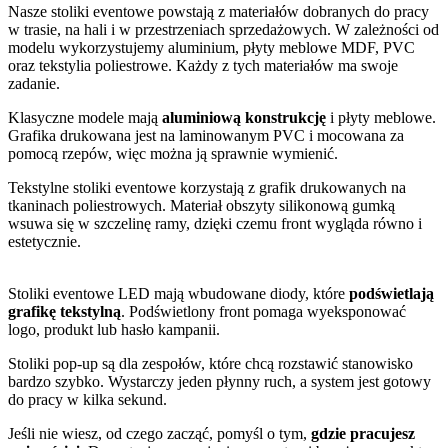
Nasze stoliki eventowe powstają z materiałów dobranych do pracy
w trasie, na hali i w przestrzeniach sprzedażowych. W zależności od
modelu wykorzystujemy aluminium, płyty meblowe MDF, PVC
oraz tekstylia poliestrowe. Każdy z tych materiałów ma swoje
zadanie.
Klasyczne modele mają
aluminiową konstrukcję
i płyty meblowe.
Grafika drukowana jest na laminowanym PVC i mocowana za
pomocą rzepów, więc można ją sprawnie wymienić.
Tekstylne stoliki eventowe korzystają z grafik drukowanych na
tkaninach poliestrowych. Materiał obszyty silikonową gumką
wsuwa się w szczelinę ramy, dzięki czemu front wygląda równo i
estetycznie.
Stoliki eventowe LED mają wbudowane diody, które
podświetlają
grafikę tekstylną
. Podświetlony front pomaga wyeksponować
logo, produkt lub hasło kampanii.
Stoliki pop-up są dla zespołów, które chcą rozstawić stanowisko
bardzo szybko. Wystarczy jeden płynny ruch, a system jest gotowy
do pracy w kilka sekund.
Jeśli nie wiesz, od czego zacząć, pomyśl o tym,
gdzie pracujesz