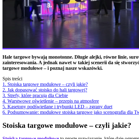
Hale targowe bywają monotonne. Długie alejki, równe linie, surow
zainteresowania. A jednak nawet w takiej scenerii da się stworzy
targowe modułowe – i poznaj nasze wskazówki.
Spis treści
1. Stoiska targowe modułowe – czyli jakie?
2. Jak dopasować stoisko do hali targowej?
3. Strefy, które pracują dla Ciebie
4. Warstwowe oświetlenie – przepis na atmosferę
5. Kasetony podświetlane i trybunki LED – zgrany duet
6. Podsumowanie: modułowe stoiska targowe jako scenografia dla T
Stoiska targowe modułowe – czyli jakie?
Stoiska targowe modułowe
to proste rozwiązanie, które daje ogrom