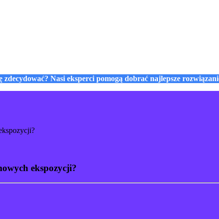
się zdecydować? Nasi eksperci pomogą dobrać najlepsze rozwiązan
ekspozycji?
imowych ekspozycji?