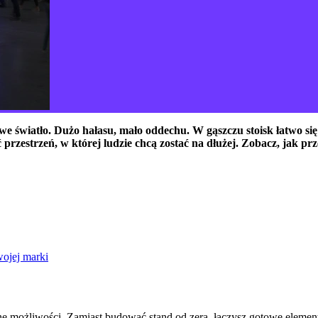
e światło. Dużo hałasu, mało oddechu. W gąszczu stoisk łatwo się 
ć przestrzeń, w której ludzie chcą zostać na dłużej. Zobacz, jak p
wojej marki
ne możliwości. Zamiast budować stand od zera, łączysz gotowe elementy