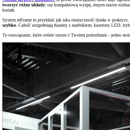
tworzyć różne układy
: raz kompaktową wyspę, innym razem rozbudo
kształt.
System mFrame to przykład, jak taka elastyczność działa w praktyce
szybko
. Całość uzupełniają tkaniny z nadrukiem, kasetony LED, tryb
To rozwiązanie, które rośnie razem z Twoimi potrzebami – jedno stois