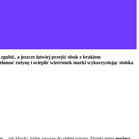
zgubić, a jeszcze łatwiej przejść obok z brakiem
rzełamać rutynę i ocieplić wizerunek marki wykorzystując stoiska
 – jak klocki, które zawsze do siebie pasują. Dzięki temu
możesz