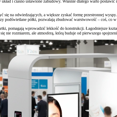
układ i ciasno ustawione zabudowy. Właśnie dlatego warto postawić na 
zyć się na odwiedzających, a większe zyskać formę przestronnej wyspy
zy podświetlane półki, pozwalają zbudować warstwowość – coś, co w h
artki, pomagają wprowadzić lekkość do konstrukcji. Łagodniejsze kszta
 nie rozmiarem, ale atmosferą, którą buduje od pierwszego spojrzeni