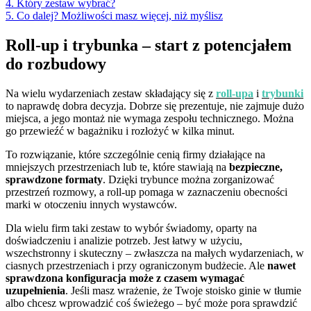
4. Który zestaw wybrać?
5. Co dalej? Możliwości masz więcej, niż myślisz
Roll-up i trybunka – start z potencjałem
do rozbudowy
Na wielu wydarzeniach zestaw składający się z
roll-upa
i
trybunki
to naprawdę dobra decyzja. Dobrze się prezentuje, nie zajmuje dużo
miejsca, a jego montaż nie wymaga zespołu technicznego. Można
go przewieźć w bagażniku i rozłożyć w kilka minut.
To rozwiązanie, które szczególnie cenią firmy działające na
mniejszych przestrzeniach lub te, które stawiają na
bezpieczne,
sprawdzone formaty
. Dzięki trybunce można zorganizować
przestrzeń rozmowy, a roll-up pomaga w zaznaczeniu obecności
marki w otoczeniu innych wystawców.
Dla wielu firm taki zestaw to wybór świadomy, oparty na
doświadczeniu i analizie potrzeb. Jest łatwy w użyciu,
wszechstronny i skuteczny – zwłaszcza na małych wydarzeniach, w
ciasnych przestrzeniach i przy ograniczonym budżecie. Ale
nawet
sprawdzona konfiguracja może z czasem wymagać
uzupełnienia
. Jeśli masz wrażenie, że Twoje stoisko ginie w tłumie
albo chcesz wprowadzić coś świeżego – być może pora sprawdzić