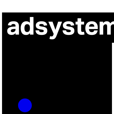
ul. Atramentowa 11
55-040 Bielany Wrocławskie
NIP: 8942678597
REGON: 932660597