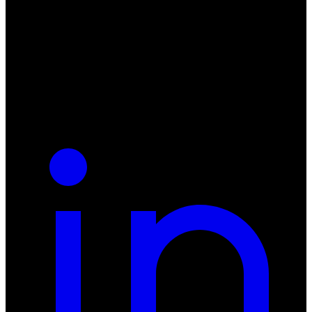
ul. Atramentowa 11
55-040 Bielany Wrocławskie
NIP: 8942678597
REGON: 932660597