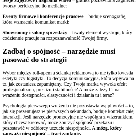
Sesje zdjęciowe i nagrania wideo
– grafika pozbawiona zagnieceń
tworzy perfekcyjne tło medialne;
Eventy firmowe i konferencje prasowe
– buduje scenografię,
która wzmacnia komunikat marki;
Showroomy i salony sprzedaży
– trwały element wystroju, który
codziennie pracuje na rozpoznawalność Twojej firmy.
Zadbaj o spójność – narzędzie musi
pasować do strategii
Wybór między roll-upem a ścianką reklamową to nie tylko kwestia
estetyki czy logistyki. To decyzja komunikacyjna, która wpływa na
to, jak zostaniesz zapamiętany. Czy Twoja marka wywoła efekt
profesjonalizmu, prestiżu i stabilności? A może zależy Ci na
wrażeniu dostępności, elastyczności i działania tu i teraz?
Psychologia pierwszego wrażenia nie pozostawia wątpliwości – to,
jak się prezentujesz w pierwszych sekundach, buduje kontekst całej
interakcji. Jeśli narzędzie promocyjne nie współgra z wizerunkiem,
który chcesz kreować, może zburzyć spójność przekazu i
pozostawić w odbiorcy uczucie niespójności. A
mózg, który
zauważa niespójność – traci zaufanie.