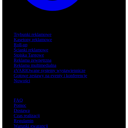
Produkty
Trybunki reklamowe
Kasetony reklamowe
Roll-up
Ścianki reklamowe
Stoiska Targowe
Reklama zewnętrzna
Reklama multimedialna
zVARIOwane systemy wystawiennicze
Gotowe zestawy na eventy i konferencje
Nowości
Wsparcie
FAQ
Pomoc
Dostawa
Czas realizacji
Regulamin
Warunki gwarancji