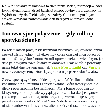
Roll-up i ścianka reklamowa to dwa różne światy promocji – jeden
lekki i dynamiczny, drugi bardziej ekspozycyjny i reprezentacyjny.
Wybór należy do Ciebie, ale jeśli zależy Ci na maksymalnym
efekcie – rozważ zastosowanie obu narzędzi w ramach jednej
strategii.
Innowacyjne połączenie – gdy roll-up
spotyka ściankę
Po wielu latach pracy z klasycznymi systemami wystawienniczymi
zauważyliśmy jedno – użytkownicy coraz częściej chcą połączyć
mobilność i szybkość montażu roll-upów z efektem wizualnym, jaki
daje pełnowymiarowa ścianka reklamowa. I tak właśnie powstały
nasze tekstylne rozwiązania, jak
Vario Presto Light
czy
Vario S
–
nowoczesne systemy, które łączą to, co najlepsze z obu światów.
Z zewnątrz są zgrabne, lekkie i poręczne. W środku – solidna
konstrukcja z aluminium i napięta tkanina, która tworzy idealnie
gładką powierzchnię bez zagnieceń. Mają formę podobną do
klasycznego roll-upu, ale wyglądają znacznie bardziej elegancko –
jak kompaktowa ścianka, która przyciąga wzrok i daje więcej
przestrzeni na przekaz. Model Vario S dodatkowo wyróżnia się
niestandardowym, falistym kształtem, który od razu robi wrażenie –