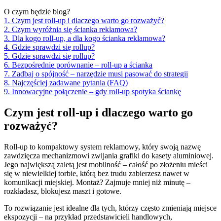
O czym będzie blog?
1. Czym jest roll‑up i dlaczego warto go rozważyć?
2. Czym wyróżnia się ścianka reklamowa?
3. Dla kogo roll-up, a dla kogo ścianka reklamowa?
4. Gdzie sprawdzi się rollup?
5. Gdzie sprawdzi się rollup?
6. Bezpośrednie porównanie – roll-up a ścianka
7. Zadbaj o spójność – narzędzie musi pasować do strategii
8. Najczęściej zadawane pytania (FAQ)
9. Innowacyjne połączenie – gdy roll-up spotyka ściankę
Czym jest roll‑up i dlaczego warto go
rozważyć?
Roll-up to kompaktowy system reklamowy, który swoją nazwę
zawdzięcza mechanizmowi zwijania grafiki do kasety aluminiowej.
Jego największą zaletą jest mobilność – całość po złożeniu mieści
się w niewielkiej torbie, którą bez trudu zabierzesz nawet w
komunikacji miejskiej. Montaż? Zajmuje mniej niż minutę –
rozkładasz, blokujesz maszt i gotowe.
To rozwiązanie jest idealne dla tych, którzy często zmieniają miejsce
ekspozycji – na przykład przedstawicieli handlowych,