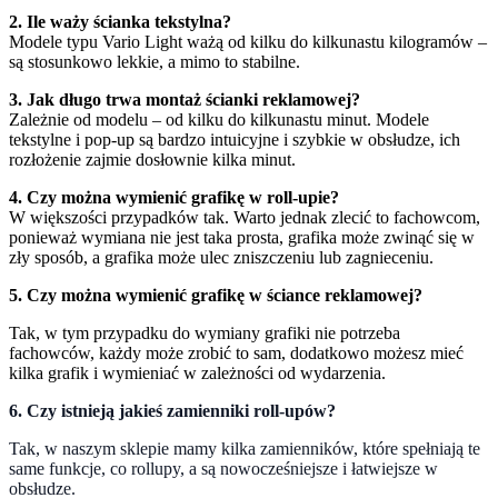
2. Ile waży ścianka tekstylna?
Modele typu Vario Light ważą od kilku do kilkunastu kilogramów –
są stosunkowo lekkie, a mimo to stabilne.
3. Jak długo trwa montaż ścianki reklamowej?
Zależnie od modelu – od kilku do kilkunastu minut. Modele
tekstylne i pop-up są bardzo intuicyjne i szybkie w obsłudze, ich
rozłożenie zajmie dosłownie kilka minut.
4. Czy można wymienić grafikę w roll-upie?
W większości przypadków tak. Warto jednak zlecić to fachowcom,
ponieważ wymiana nie jest taka prosta, grafika może zwinąć się w
zły sposób, a grafika może ulec zniszczeniu lub zagnieceniu.
5. Czy można wymienić grafikę w ściance reklamowej?
Tak, w tym przypadku do wymiany grafiki nie potrzeba
fachowców, każdy może zrobić to sam, dodatkowo możesz mieć
kilka grafik i wymieniać w zależności od wydarzenia.
6. Czy istnieją jakieś zamienniki roll-upów?
Tak, w naszym sklepie mamy kilka zamienników, które spełniają te
same funkcje, co rollupy, a są nowocześniejsze i łatwiejsze w
obsłudze.