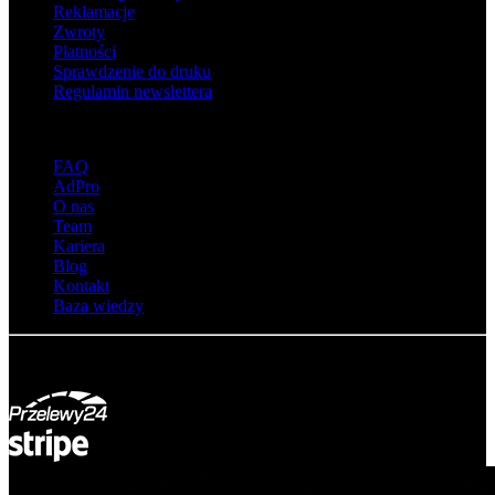
Reklamacje
Zwroty
Płatności
Sprawdzenie do druku
Regulamin newslettera
O adsystem
FAQ
AdPro
O nas
Team
Kariera
Blog
Kontakt
Baza wiedzy
© Adsystem 2026. Wszelkie prawa zastrzeżone.