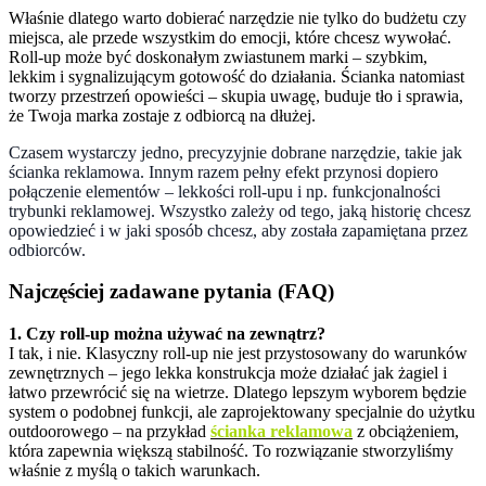
Właśnie dlatego warto dobierać narzędzie nie tylko do budżetu czy
miejsca, ale przede wszystkim do emocji, które chcesz wywołać.
Roll-up może być doskonałym zwiastunem marki – szybkim,
lekkim i sygnalizującym gotowość do działania. Ścianka natomiast
tworzy przestrzeń opowieści – skupia uwagę, buduje tło i sprawia,
że Twoja marka zostaje z odbiorcą na dłużej.
Czasem wystarczy jedno, precyzyjnie dobrane narzędzie, takie jak
ścianka reklamowa. Innym razem pełny efekt przynosi dopiero
połączenie elementów – lekkości roll-upu i np. funkcjonalności
trybunki reklamowej. Wszystko zależy od tego, jaką historię chcesz
opowiedzieć i w jaki sposób chcesz, aby została zapamiętana przez
odbiorców.
Najczęściej zadawane pytania (FAQ)
1. Czy roll-up można używać na zewnątrz?
I tak, i nie. Klasyczny roll-up nie jest przystosowany do warunków
zewnętrznych – jego lekka konstrukcja może działać jak żagiel i
łatwo przewrócić się na wietrze. Dlatego lepszym wyborem będzie
system o podobnej funkcji, ale zaprojektowany specjalnie do użytku
outdoorowego – na przykład
ścianka reklamowa
z obciążeniem,
która zapewnia większą stabilność. To rozwiązanie stworzyliśmy
właśnie z myślą o takich warunkach.