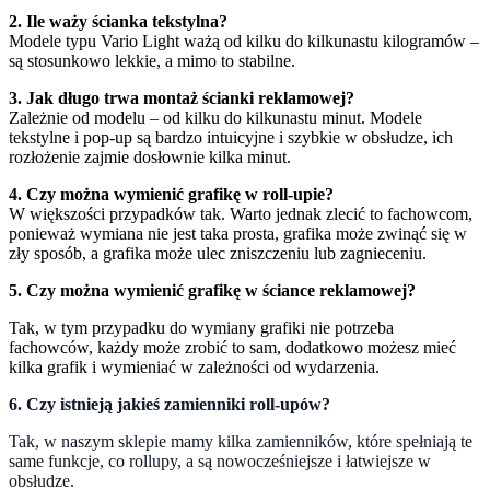
2. Ile waży ścianka tekstylna?
Modele typu Vario Light ważą od kilku do kilkunastu kilogramów –
są stosunkowo lekkie, a mimo to stabilne.
3. Jak długo trwa montaż ścianki reklamowej?
Zależnie od modelu – od kilku do kilkunastu minut. Modele
tekstylne i pop-up są bardzo intuicyjne i szybkie w obsłudze, ich
rozłożenie zajmie dosłownie kilka minut.
4. Czy można wymienić grafikę w roll-upie?
W większości przypadków tak. Warto jednak zlecić to fachowcom,
ponieważ wymiana nie jest taka prosta, grafika może zwinąć się w
zły sposób, a grafika może ulec zniszczeniu lub zagnieceniu.
5. Czy można wymienić grafikę w ściance reklamowej?
Tak, w tym przypadku do wymiany grafiki nie potrzeba
fachowców, każdy może zrobić to sam, dodatkowo możesz mieć
kilka grafik i wymieniać w zależności od wydarzenia.
6. Czy istnieją jakieś zamienniki roll-upów?
Tak, w naszym sklepie mamy kilka zamienników, które spełniają te
same funkcje, co rollupy, a są nowocześniejsze i łatwiejsze w
obsłudze.