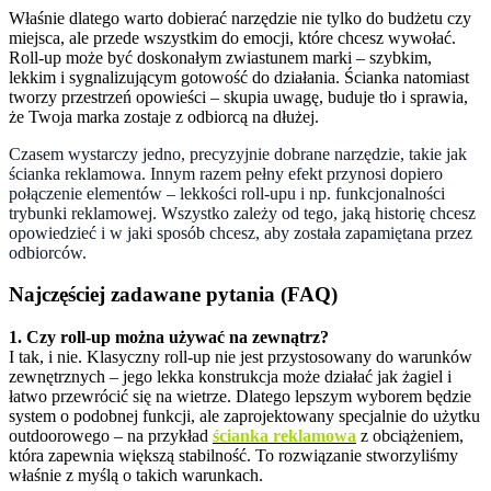
Właśnie dlatego warto dobierać narzędzie nie tylko do budżetu czy
miejsca, ale przede wszystkim do emocji, które chcesz wywołać.
Roll-up może być doskonałym zwiastunem marki – szybkim,
lekkim i sygnalizującym gotowość do działania. Ścianka natomiast
tworzy przestrzeń opowieści – skupia uwagę, buduje tło i sprawia,
że Twoja marka zostaje z odbiorcą na dłużej.
Czasem wystarczy jedno, precyzyjnie dobrane narzędzie, takie jak
ścianka reklamowa. Innym razem pełny efekt przynosi dopiero
połączenie elementów – lekkości roll-upu i np. funkcjonalności
trybunki reklamowej. Wszystko zależy od tego, jaką historię chcesz
opowiedzieć i w jaki sposób chcesz, aby została zapamiętana przez
odbiorców.
Najczęściej zadawane pytania (FAQ)
1. Czy roll-up można używać na zewnątrz?
I tak, i nie. Klasyczny roll-up nie jest przystosowany do warunków
zewnętrznych – jego lekka konstrukcja może działać jak żagiel i
łatwo przewrócić się na wietrze. Dlatego lepszym wyborem będzie
system o podobnej funkcji, ale zaprojektowany specjalnie do użytku
outdoorowego – na przykład
ścianka reklamowa
z obciążeniem,
która zapewnia większą stabilność. To rozwiązanie stworzyliśmy
właśnie z myślą o takich warunkach.