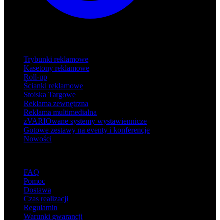
Produkty
Trybunki reklamowe
Kasetony reklamowe
Roll-up
Ścianki reklamowe
Stoiska Targowe
Reklama zewnętrzna
Reklama multimedialna
zVARIOwane systemy wystawiennicze
Gotowe zestawy na eventy i konferencje
Nowości
Wsparcie
FAQ
Pomoc
Dostawa
Czas realizacji
Regulamin
Warunki gwarancji