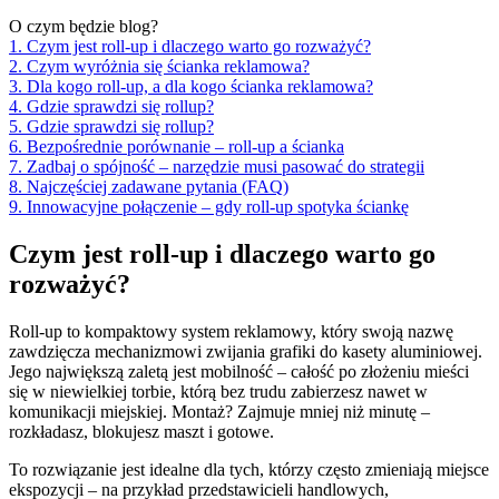
O czym będzie blog?
1. Czym jest roll‑up i dlaczego warto go rozważyć?
2. Czym wyróżnia się ścianka reklamowa?
3. Dla kogo roll-up, a dla kogo ścianka reklamowa?
4. Gdzie sprawdzi się rollup?
5. Gdzie sprawdzi się rollup?
6. Bezpośrednie porównanie – roll-up a ścianka
7. Zadbaj o spójność – narzędzie musi pasować do strategii
8. Najczęściej zadawane pytania (FAQ)
9. Innowacyjne połączenie – gdy roll-up spotyka ściankę
Czym jest roll‑up i dlaczego warto go
rozważyć?
Roll-up to kompaktowy system reklamowy, który swoją nazwę
zawdzięcza mechanizmowi zwijania grafiki do kasety aluminiowej.
Jego największą zaletą jest mobilność – całość po złożeniu mieści
się w niewielkiej torbie, którą bez trudu zabierzesz nawet w
komunikacji miejskiej. Montaż? Zajmuje mniej niż minutę –
rozkładasz, blokujesz maszt i gotowe.
To rozwiązanie jest idealne dla tych, którzy często zmieniają miejsce
ekspozycji – na przykład przedstawicieli handlowych,