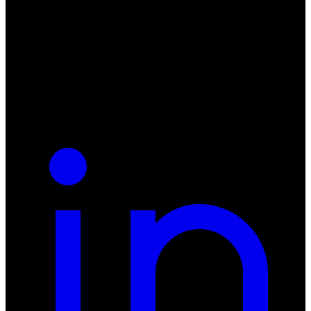
ul. Atramentowa 11
55-040 Bielany Wrocławskie
NIP: 8942678597
REGON: 932660597