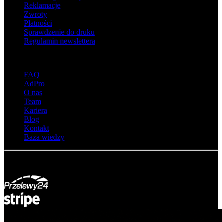
Reklamacje
Zwroty
Płatności
Sprawdzenie do druku
Regulamin newslettera
O adsystem
FAQ
AdPro
O nas
Team
Kariera
Blog
Kontakt
Baza wiedzy
© Adsystem 2026. Wszelkie prawa zastrzeżone.