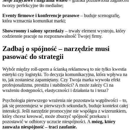
Sesje zdjęciowe i nagrania wideo
– grafika pozbawiona zagnieceń
tworzy perfekcyjne tło medialne;
Eventy firmowe i konferencje prasowe
– buduje scenografię,
która wzmacnia komunikat marki;
Showroomy i salony sprzedaży
– trwały element wystroju, który
codziennie pracuje na rozpoznawalność Twojej firmy.
Zadbaj o spójność – narzędzie musi
pasować do strategii
Wybór między roll-upem a ścianką reklamową to nie tylko kwestia
estetyki czy logistyki. To decyzja komunikacyjna, która wpływa na
to, jak zostaniesz zapamiętany. Czy Twoja marka wywoła efekt
profesjonalizmu, prestiżu i stabilności? A może zależy Ci na
wrażeniu dostępności, elastyczności i działania tu i teraz?
Psychologia pierwszego wrażenia nie pozostawia wątpliwości – to,
jak się prezentujesz w pierwszych sekundach, buduje kontekst całej
interakcji. Jeśli narzędzie promocyjne nie współgra z wizerunkiem,
który chcesz kreować, może zburzyć spójność przekazu i
pozostawić w odbiorcy uczucie niespójności. A
mózg, który
zauważa niespójność – traci zaufanie.