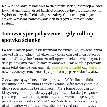
Roll-up i ścianka reklamowa to dwa różne światy promocji – jeden
lekki i dynamiczny, drugi bardziej ekspozycyjny i reprezentacyjny.
Wybór należy do Ciebie, ale jeśli zależy Ci na maksymalnym
efekcie – rozważ zastosowanie obu narzędzi w ramach jednej
strategii.
Innowacyjne połączenie – gdy roll-up
spotyka ściankę
Po wielu latach pracy z klasycznymi systemami wystawienniczymi
zauważyliśmy jedno – użytkownicy coraz częściej chcą połączyć
mobilność i szybkość montażu roll-upów z efektem wizualnym, jaki
daje pełnowymiarowa ścianka reklamowa. I tak właśnie powstały
nasze tekstylne rozwiązania, jak
Vario Presto Light
czy
Vario S
–
nowoczesne systemy, które łączą to, co najlepsze z obu światów.
Z zewnątrz są zgrabne, lekkie i poręczne. W środku – solidna
konstrukcja z aluminium i napięta tkanina, która tworzy idealnie
gładką powierzchnię bez zagnieceń. Mają formę podobną do
klasycznego roll-upu, ale wyglądają znacznie bardziej elegancko –
jak kompaktowa ścianka, która przyciąga wzrok i daje więcej
przestrzeni na przekaz. Model Vario S dodatkowo wyróżnia się
niestandardowym, falistym kształtem, który od razu robi wrażenie –