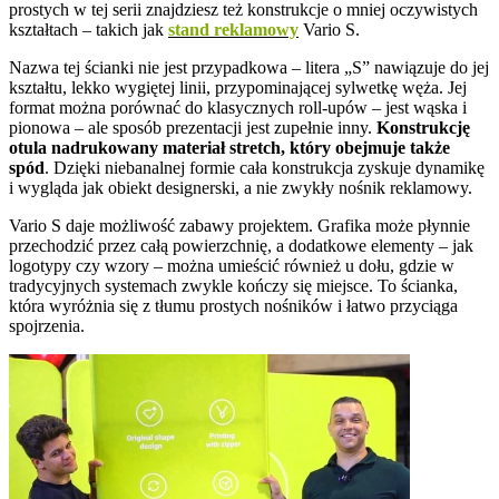
prostych w tej serii znajdziesz też konstrukcje o mniej oczywistych
kształtach – takich jak
stand reklamowy
Vario S.
Nazwa tej ścianki nie jest przypadkowa – litera „S” nawiązuje do jej
kształtu, lekko wygiętej linii, przypominającej sylwetkę węża. Jej
format można porównać do klasycznych roll-upów – jest wąska i
pionowa – ale sposób prezentacji jest zupełnie inny.
Konstrukcję
otula nadrukowany materiał stretch, który obejmuje także
spód
. Dzięki niebanalnej formie cała konstrukcja zyskuje dynamikę
i wygląda jak obiekt designerski, a nie zwykły nośnik reklamowy.
Vario S daje możliwość zabawy projektem. Grafika może płynnie
przechodzić przez całą powierzchnię, a dodatkowe elementy – jak
logotypy czy wzory – można umieścić również u dołu, gdzie w
tradycyjnych systemach zwykle kończy się miejsce. To ścianka,
która wyróżnia się z tłumu prostych nośników i łatwo przyciąga
spojrzenia.