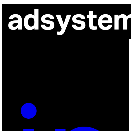
ul. Atramentowa 11
55-040 Bielany Wrocławskie
NIP: 8942678597
REGON: 932660597