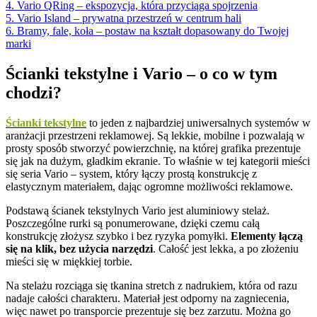
4. Vario QRing – ekspozycja, która przyciąga spojrzenia
5. Vario Island – prywatna przestrzeń w centrum hali
6. Bramy, fale, koła – postaw na kształt dopasowany do Twojej
marki
Ścianki tekstylne i Vario – o co w tym
chodzi?
Ścianki tekstylne
to jeden z najbardziej uniwersalnych systemów w
aranżacji przestrzeni reklamowej. Są lekkie, mobilne i pozwalają w
prosty sposób stworzyć powierzchnię, na której grafika prezentuje
się jak na dużym, gładkim ekranie. To właśnie w tej kategorii mieści
się seria Vario – system, który łączy prostą konstrukcję z
elastycznym materiałem, dając ogromne możliwości reklamowe.
Podstawą ścianek tekstylnych Vario jest aluminiowy stelaż.
Poszczególne rurki są ponumerowane, dzięki czemu całą
konstrukcję złożysz szybko i bez ryzyka pomyłki.
Elementy łączą
się na klik, bez użycia narzędzi
. Całość jest lekka, a po złożeniu
mieści się w miękkiej torbie.
Na stelażu rozciąga się tkanina stretch z nadrukiem, która od razu
nadaje całości charakteru. Materiał jest odporny na zagniecenia,
więc nawet po transporcie prezentuje się bez zarzutu. Można go