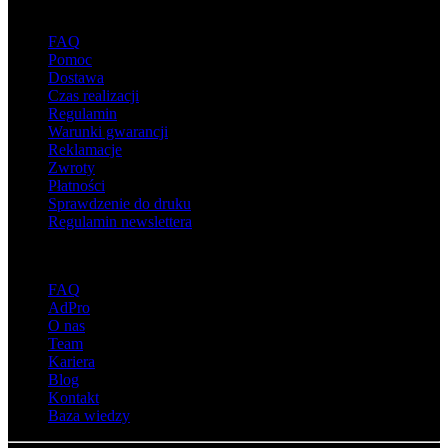
Wsparcie
FAQ
Pomoc
Dostawa
Czas realizacji
Regulamin
Warunki gwarancji
Reklamacje
Zwroty
Płatności
Sprawdzenie do druku
Regulamin newslettera
O adsystem
FAQ
AdPro
O nas
Team
Kariera
Blog
Kontakt
Baza wiedzy