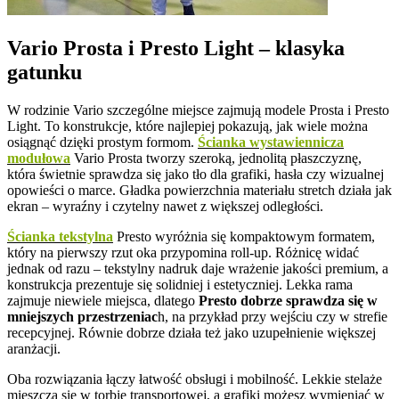
Vario Prosta i Presto Light – klasyka
gatunku
W rodzinie Vario szczególne miejsce zajmują modele Prosta i Presto
Light. To konstrukcje, które najlepiej pokazują, jak wiele można
osiągnąć dzięki prostym formom.
Ścianka wystawiennicza
modułowa
Vario Prosta tworzy szeroką, jednolitą płaszczyznę,
która świetnie sprawdza się jako tło dla grafiki, hasła czy wizualnej
opowieści o marce. Gładka powierzchnia materiału stretch działa jak
ekran – wyraźny i czytelny nawet z większej odległości.
Ścianka tekstylna
Presto wyróżnia się kompaktowym formatem,
który na pierwszy rzut oka przypomina roll-up. Różnicę widać
jednak od razu – tekstylny nadruk daje wrażenie jakości premium, a
konstrukcja prezentuje się solidniej i estetyczniej. Lekka rama
zajmuje niewiele miejsca, dlatego
Presto dobrze sprawdza się w
mniejszych przestrzeniac
h, na przykład przy wejściu czy w strefie
recepcyjnej. Równie dobrze działa też jako uzupełnienie większej
aranżacji.
Oba rozwiązania łączy łatwość obsługi i mobilność. Lekkie stelaże
mieszczą się w torbie transportowej, a grafiki możesz wymieniać w