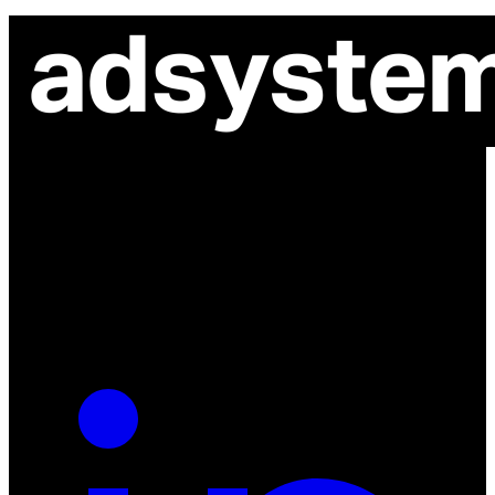
ul. Atramentowa 11
55-040 Bielany Wrocławskie
NIP: 8942678597
REGON: 932660597