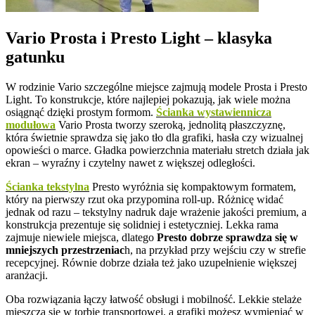
Vario Prosta i Presto Light – klasyka
gatunku
W rodzinie Vario szczególne miejsce zajmują modele Prosta i Presto
Light. To konstrukcje, które najlepiej pokazują, jak wiele można
osiągnąć dzięki prostym formom.
Ścianka wystawiennicza
modułowa
Vario Prosta tworzy szeroką, jednolitą płaszczyznę,
która świetnie sprawdza się jako tło dla grafiki, hasła czy wizualnej
opowieści o marce. Gładka powierzchnia materiału stretch działa jak
ekran – wyraźny i czytelny nawet z większej odległości.
Ścianka tekstylna
Presto wyróżnia się kompaktowym formatem,
który na pierwszy rzut oka przypomina roll-up. Różnicę widać
jednak od razu – tekstylny nadruk daje wrażenie jakości premium, a
konstrukcja prezentuje się solidniej i estetyczniej. Lekka rama
zajmuje niewiele miejsca, dlatego
Presto dobrze sprawdza się w
mniejszych przestrzeniac
h, na przykład przy wejściu czy w strefie
recepcyjnej. Równie dobrze działa też jako uzupełnienie większej
aranżacji.
Oba rozwiązania łączy łatwość obsługi i mobilność. Lekkie stelaże
mieszczą się w torbie transportowej, a grafiki możesz wymieniać w