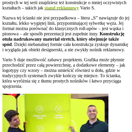
prostych w tej serii znajdziesz też konstrukcje o mniej oczywistych
kształtach – takich jak
stand reklamowy
Vario S.
Nazwa tej ścianki nie jest przypadkowa – litera „S” nawiązuje do jej
kształtu, lekko wygiętej linii, przypominającej sylwetkę węża. Jej
format można porównać do klasycznych roll-upów – jest wąska i
pionowa – ale sposób prezentacji jest zupełnie inny.
Konstrukcję
otula nadrukowany materiał stretch, który obejmuje także
spód
. Dzięki niebanalnej formie cała konstrukcja zyskuje dynamikę
i wygląda jak obiekt designerski, a nie zwykły nośnik reklamowy.
Vario S daje możliwość zabawy projektem. Grafika może płynnie
przechodzić przez całą powierzchnię, a dodatkowe elementy – jak
logotypy czy wzory – można umieścić również u dołu, gdzie w
tradycyjnych systemach zwykle kończy się miejsce. To ścianka,
która wyróżnia się z tłumu prostych nośników i łatwo przyciąga
spojrzenia.