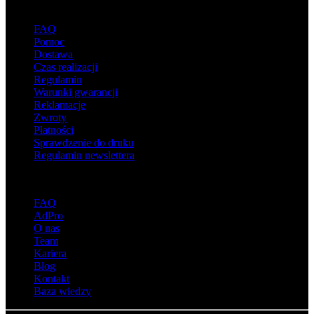
Wsparcie
FAQ
Pomoc
Dostawa
Czas realizacji
Regulamin
Warunki gwarancji
Reklamacje
Zwroty
Płatności
Sprawdzenie do druku
Regulamin newslettera
O adsystem
FAQ
AdPro
O nas
Team
Kariera
Blog
Kontakt
Baza wiedzy