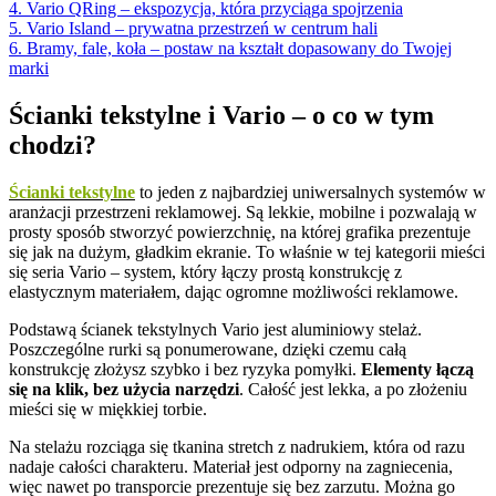
4. Vario QRing – ekspozycja, która przyciąga spojrzenia
5. Vario Island – prywatna przestrzeń w centrum hali
6. Bramy, fale, koła – postaw na kształt dopasowany do Twojej
marki
Ścianki tekstylne i Vario – o co w tym
chodzi?
Ścianki tekstylne
to jeden z najbardziej uniwersalnych systemów w
aranżacji przestrzeni reklamowej. Są lekkie, mobilne i pozwalają w
prosty sposób stworzyć powierzchnię, na której grafika prezentuje
się jak na dużym, gładkim ekranie. To właśnie w tej kategorii mieści
się seria Vario – system, który łączy prostą konstrukcję z
elastycznym materiałem, dając ogromne możliwości reklamowe.
Podstawą ścianek tekstylnych Vario jest aluminiowy stelaż.
Poszczególne rurki są ponumerowane, dzięki czemu całą
konstrukcję złożysz szybko i bez ryzyka pomyłki.
Elementy łączą
się na klik, bez użycia narzędzi
. Całość jest lekka, a po złożeniu
mieści się w miękkiej torbie.
Na stelażu rozciąga się tkanina stretch z nadrukiem, która od razu
nadaje całości charakteru. Materiał jest odporny na zagniecenia,
więc nawet po transporcie prezentuje się bez zarzutu. Można go