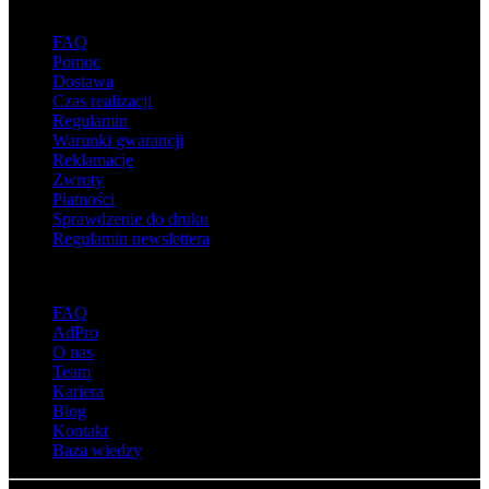
Wsparcie
FAQ
Pomoc
Dostawa
Czas realizacji
Regulamin
Warunki gwarancji
Reklamacje
Zwroty
Płatności
Sprawdzenie do druku
Regulamin newslettera
O adsystem
FAQ
AdPro
O nas
Team
Kariera
Blog
Kontakt
Baza wiedzy