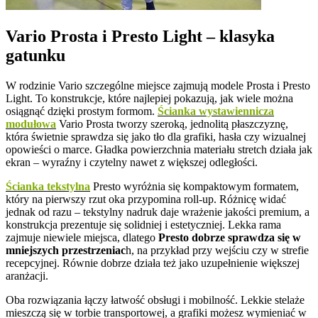
Vario Prosta i Presto Light – klasyka
gatunku
W rodzinie Vario szczególne miejsce zajmują modele Prosta i Presto
Light. To konstrukcje, które najlepiej pokazują, jak wiele można
osiągnąć dzięki prostym formom.
Ścianka wystawiennicza
modułowa
Vario Prosta tworzy szeroką, jednolitą płaszczyznę,
która świetnie sprawdza się jako tło dla grafiki, hasła czy wizualnej
opowieści o marce. Gładka powierzchnia materiału stretch działa jak
ekran – wyraźny i czytelny nawet z większej odległości.
Ścianka tekstylna
Presto wyróżnia się kompaktowym formatem,
który na pierwszy rzut oka przypomina roll-up. Różnicę widać
jednak od razu – tekstylny nadruk daje wrażenie jakości premium, a
konstrukcja prezentuje się solidniej i estetyczniej. Lekka rama
zajmuje niewiele miejsca, dlatego
Presto dobrze sprawdza się w
mniejszych przestrzeniac
h, na przykład przy wejściu czy w strefie
recepcyjnej. Równie dobrze działa też jako uzupełnienie większej
aranżacji.
Oba rozwiązania łączy łatwość obsługi i mobilność. Lekkie stelaże
mieszczą się w torbie transportowej, a grafiki możesz wymieniać w