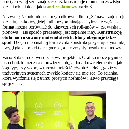
prostych w tej serii znajdziesz też konstrukcje o mniej oczywistych
kształtach – takich jak
stand reklamowy
Vario S.
Nazwa tej ścianki nie jest przypadkowa – litera „S” nawiązuje do jej
kształtu, lekko wygiętej linii, przypominającej sylwetkę węża. Jej
format można porównać do klasycznych roll-upów – jest wąska i
pionowa – ale sposób prezentacji jest zupełnie inny.
Konstrukcję
otula nadrukowany materiał stretch, który obejmuje także
spód
. Dzięki niebanalnej formie cała konstrukcja zyskuje dynamikę
i wygląda jak obiekt designerski, a nie zwykły nośnik reklamowy.
Vario S daje możliwość zabawy projektem. Grafika może płynnie
przechodzić przez całą powierzchnię, a dodatkowe elementy – jak
logotypy czy wzory – można umieścić również u dołu, gdzie w
tradycyjnych systemach zwykle kończy się miejsce. To ścianka,
która wyróżnia się z tłumu prostych nośników i łatwo przyciąga
spojrzenia.