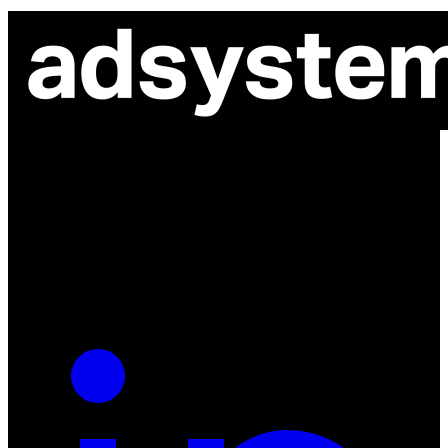
ul. Atramentowa 11
55-040 Bielany Wrocławskie
NIP: 8942678597
REGON: 932660597